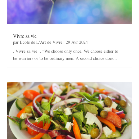
Vivre sa vie
par
Ecole de L'Art de Vivre
|
29 Avr 2024
. Vivre sa vie . “We choose only once. We choose either to
be warriors or to be ordinary men. A second choice does...