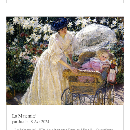
La Maternité
par
Jacob
|
8 Avr 2024
. La Maternité . "Tu dois honorer Père et Mère." - Quatrième