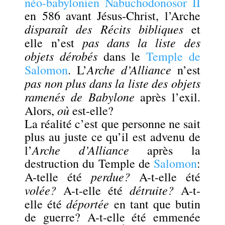
néo-babylonien
Nabuchodonosor II
en 586 avant Jésus-Christ, l’Arche
disparaît des Récits bibliques
et
pas dans la liste des
elle n’est
objets dérobés
dans le
Temple de
Arche d’Alliance
Salomon
. L’
n’est
pas non plus dans la liste des objets
ramenés de Babylone
après l’exil.
où
Alors,
est-elle?
La réalité c’est que personne ne sait
plus au juste ce qu’il est advenu de
Arche d’Alliance
l’
après la
destruction du Temple de
Salomon
:
perdue?
A-telle été
A-t-elle été
volée?
détruite?
A-t-elle été
A-t-
déportée
elle été
en tant que butin
de guerre? A-t-elle été emmenée