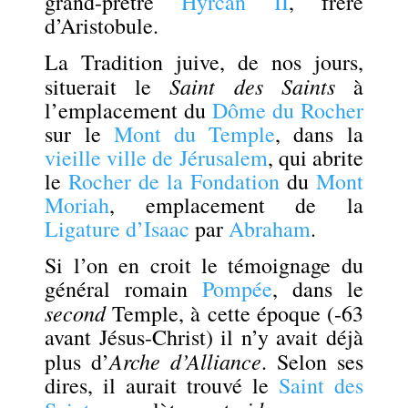
grand-prêtre
Hyrcan II
, frère
d’Aristobule.
La Tradition juive, de nos jours,
Saint des Saints
situerait le
à
l’emplacement du
Dôme du Rocher
sur le
Mont du Temple
, dans la
vieille ville de Jérusalem
, qui abrite
le
Rocher de la Fondation
du
Mont
Moriah
, emplacement de la
Ligature d’Isaac
par
Abraham
.
Si l’on en croit le témoignage du
général romain
Pompée
, dans le
second
Temple, à cette époque (-63
avant Jésus-Christ) il n’y avait déjà
Arche d’Alliance
plus d’
. Selon ses
dires, il aurait trouvé le
Saint des