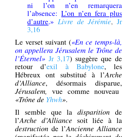
ni l’on n’en remarquera
l’absence:
L’on n’en fera plus
Livre de Jérémie
d’autre
.»
,
Jr
3,16
«En ce temps-là,
Le verset suivant (
on appellera Jérusalem le Trône de
l’Éternel»
Jr 3,17
) suggère que de
retour d’
exil à Babylone
, les
Arche
Hébreux ont substitué à l’
d’Alliance
, désormais disparue,
Jérusalem,
vue comme nouveau
«Trône de
Yhwh
»
.
disparition
Il semble que la
de
Arche d’Alliance
l’
soit liée à la
destruction
Ancienne Alliance
de l’
déchirement du
(manifestée par le