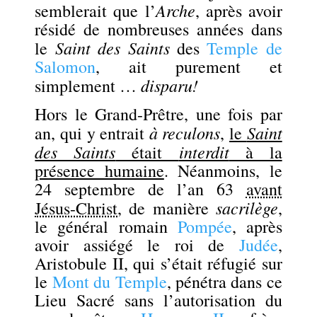
Arche
semblerait que l’
, après avoir
résidé de nombreuses années dans
Saint des Saints
le
des
Temple de
Salomon
, ait purement et
disparu!
simplement …
Hors le Grand-Prêtre, une fois par
à reculons
Saint
an, qui y entrait
,
le
des Saints
interdit
était
à la
présence humaine
. Néanmoins, le
24 septembre de l’an 63
avant
sacrilège
Jésus-Christ
, de manière
,
le général romain
Pompée
, après
avoir assiégé le roi de
Judée
,
Aristobule II, qui s’était réfugié sur
le
Mont du Temple
, pénétra dans ce
Lieu Sacré sans l’autorisation du