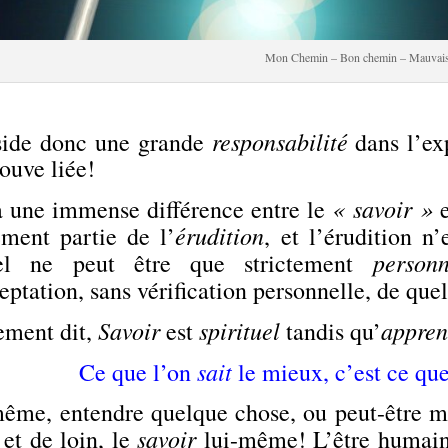
Mon Chemin – Bon chemin – Mauvai
responsabilité
éside donc une grande
dans l’ex
rouve liée!
« savoir »
 a une immense différence entre le
e
érudition
ement partie de l’
, et l’érudition n
personn
el ne peut être que strictement
eptation, sans vérification personnelle, de que
Savoir
spirituel
appren
ement dit,
est
tandis qu’
sait
Ce que l’on
le mieux, c’est ce qu
ême, entendre quelque chose, ou peut-être mêm
savoir
 et de loin, le
lui-même! L’être humain 