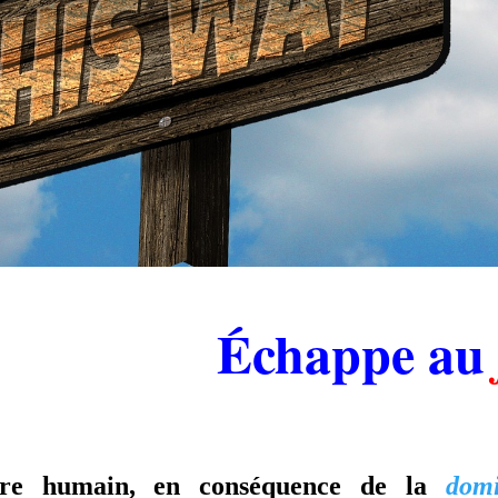
.
Échappe au
.
.
tre humain, en conséquence de la
domi