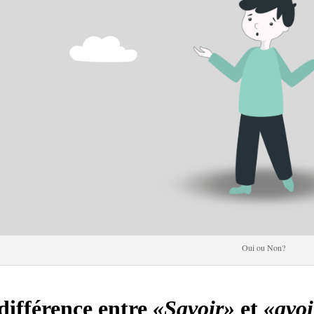
Oui ou Non?
différence entre
«Savoir»
et
«avoi