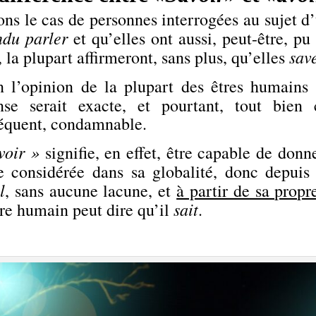
ons le cas de personnes interrogées au sujet d
ndu parler
et qu’elles ont aussi, peut-être, p
sav
, la plupart affirmeront, sans plus, qu’elles
n l’opinion de la plupart des êtres humains
nse serait exacte, et pourtant, tout bien
équent, condamnable.
voir »
signifie, en effet, être capable de don
e considérée dans sa globalité, donc depuis 
l
, sans aucune lacune, et
à partir de sa prop
sait
tre humain peut dire qu’il
.