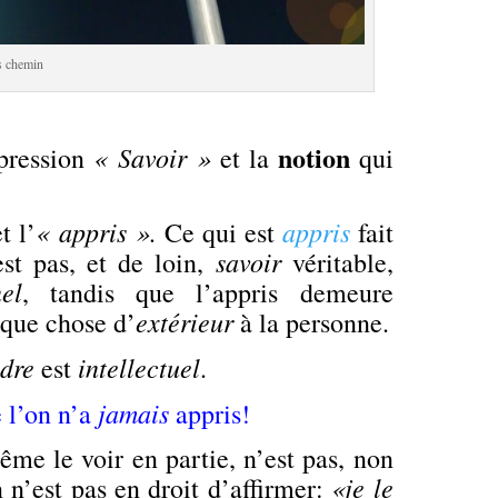
s chemin
notion
« Savoir »
pression
et la
qui
« appris ».
appris
t l’
Ce qui est
fait
savoir
’est pas, et de loin,
véritable,
el
, tandis que l’appris demeure
extérieur
lque chose d’
à la personne.
dre
intellectuel
est
.
jamais
e l’on n’a
appris!
e le voir en partie, n’est pas, non
«je le
n’est pas en droit d’affirmer: