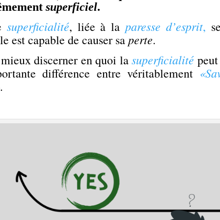
rêmement
superficiel
.
superficialité
paresse d’esprit
te
, liée à la
,
se
perte
le est capable de causer sa
.
superficialité
 mieux discerner en quoi la
peut 
«Sa
portante différence entre véritablement
.