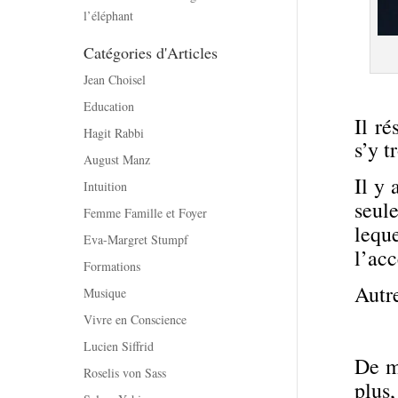
l’éléphant
Catégories d'Articles
Jean Choisel
Education
Il r
Hagit Rabbi
s’y t
August Manz
Il y
Intuition
seul
Femme Famille et Foyer
lequ
Eva-Margret Stumpf
l’acc
Formations
Autr
Musique
Vivre en Conscience
Lucien Siffrid
De m
Roselis von Sass
plus,