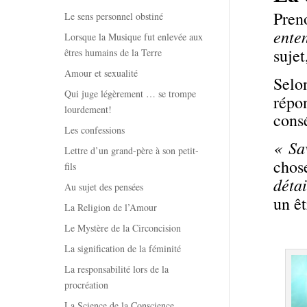
Pren
Le sens personnel obstiné
ente
Lorsque la Musique fut enlevée aux
sujet
êtres humains de la Terre
Amour et sexualité
Selo
Qui juge légèrement … se trompe
répo
lourdement!
cons
Les confessions
« Sa
Lettre d’un grand-père à son petit-
chos
fils
détai
Au sujet des pensées
un ê
La Religion de l’Amour
Le Mystère de la Circoncision
La signification de la féminité
La responsabilité lors de la
procréation
La Science de la Conscience