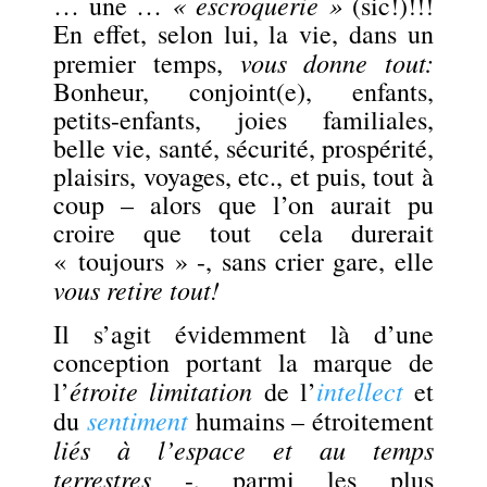
« escroquerie »
… une …
(sic!)
!!!
En effet, selon lui, la vie, dans un
vous donne tout:
premier temps,
Bonheur, conjoint(e), enfants,
petits-enfants, joies familiales,
belle vie, santé, sécurité, prospérité,
plaisirs, voyages, etc., et puis, tout à
coup – alors que l’on aurait pu
croire que tout cela durerait
« toujours » -, sans crier gare, elle
vous retire tout!
Il s’agit évidemment là d’une
conception portant la marque de
étroite limitation
intellect
l’
de l’
et
sentiment
du
humains – étroitement
liés à l’espace et au temps
terrestres
-, parmi les plus