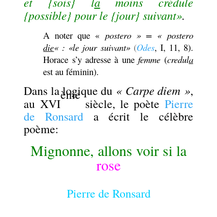
et {sois} l
a
moins crédule
{possible} pour le {jour} suivant»
.
A noter que «
postero » = « postero
die
« :
«le jour suivant»
(
Odes
, I, 11, 8).
Horace s’y adresse à une
femme
(
credul
a
est au féminin).
« Carpe diem »
Dans la logique du
,
ème
au XVI
siècle, le poète
Pierre
de Ronsard
a écrit le célèbre
poème:
Mignonne, allons voir si la
rose
.
Pierre de Ronsard
.