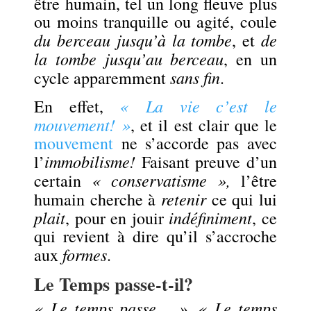
être humain, tel un long fleuve plus
ou moins tranquille ou agité, coule
du berceau jusqu’à la tombe
de
, et
la tombe jusqu’au berceau
, en un
sans fin
cycle apparemment
.
« La vie c’est le
En effet,
mouvement! »
, et il est clair que le
mouvement
ne s’accorde pas avec
immobilisme!
l’
Faisant preuve d’un
« conservatisme »,
certain
l’être
retenir
humain cherche à
ce qui lui
plait
indéfiniment
, pour en jouir
, ce
qui revient à dire qu’il s’accroche
formes
aux
.
Le Temps passe-t-il?
« Le temps passe… »
« Le temps
,