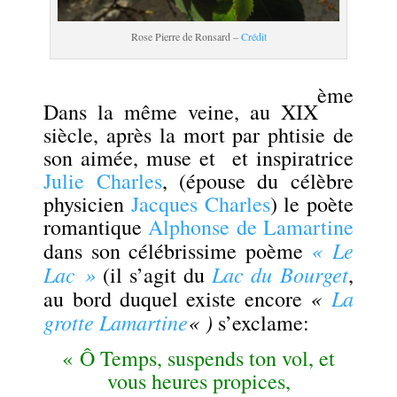
Rose Pierre de Ronsard –
Crédit
.
ème
Dans la même veine, au XIX
siècle, après la mort par phtisie de
son aimée, muse et et inspiratrice
Julie Charles
, (épouse du célèbre
physicien
Jacques Charles
) le poète
romantique
Alphonse de Lamartine
« Le
dans son célébrissime poème
Lac »
Lac du Bourget
(il s’agit du
,
«
La
au bord duquel existe encore
grotte Lamartine
« )
s’exclame:
« Ô Temps, suspends ton vol, et
vous heures propices,