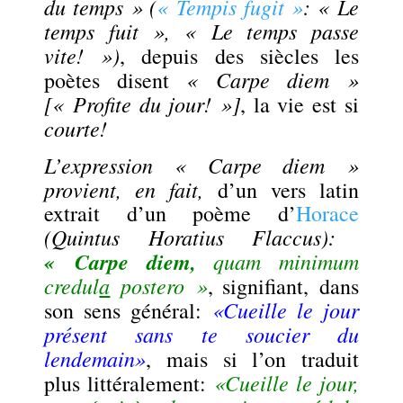
du temps » (
« Tempis fugit »
: « Le
temps fuit », « Le temps passe
vite! »)
, depuis des siècles les
« Carpe diem »
poètes disent
[« Profite du jour! »]
, la vie est si
courte!
L’expression « Carpe diem »
provient, en fait,
d’un vers latin
extrait d’un poème d’
Horace
(
Quintus Horatius Flaccus):
« Carpe diem,
quam minimum
credul
a
postero »
,
signifiant, dans
«Cueille le jour
son sens général:
présent sans te soucier du
lendemain»
, mais si l’on traduit
«Cueille le jour,
plus littéralement: