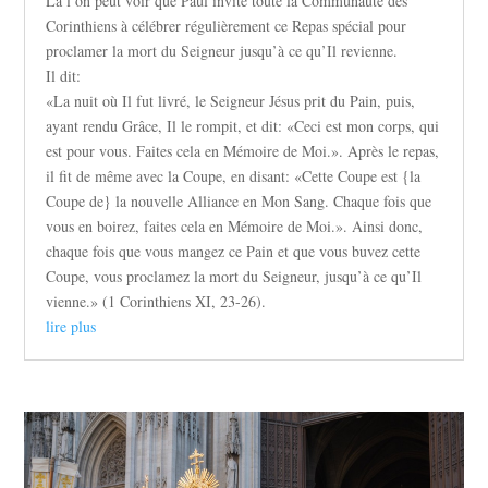
Là l’on peut voir que Paul invite toute la Communauté des
Corinthiens à célébrer régulièrement ce Repas spécial pour
proclamer la mort du Seigneur jusqu’à ce qu’Il revienne.
Il dit:
«La nuit où Il fut livré, le Seigneur Jésus prit du Pain, puis,
ayant rendu Grâce, Il le rompit, et dit: «Ceci est mon corps, qui
est pour vous. Faites cela en Mémoire de Moi.». Après le repas,
il fit de même avec la Coupe, en disant: «Cette Coupe est {la
Coupe de} la nouvelle Alliance en Mon Sang. Chaque fois que
vous en boirez, faites cela en Mémoire de Moi.». Ainsi donc,
chaque fois que vous mangez ce Pain et que vous buvez cette
Coupe, vous proclamez la mort du Seigneur, jusqu’à ce qu’Il
vienne.» (1 Corinthiens XI, 23-26).
lire plus