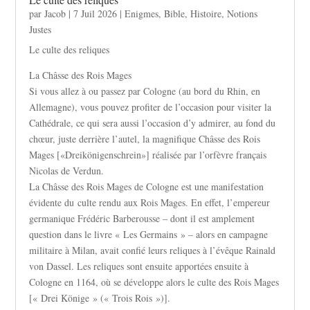
par
Jacob
|
7 Juil 2026
|
Enigmes
,
Bible
,
Histoire
,
Notions
Justes
Le culte des reliques
La Châsse des Rois Mages
Si vous allez à ou passez par Cologne (au bord du Rhin, en
Allemagne), vous pouvez profiter de l’occasion pour visiter la
Cathédrale, ce qui sera aussi l’occasion d’y admirer, au fond du
chœur, juste derrière l’autel, la magnifique Châsse des Rois
Mages [«Dreikönigenschrein»] réalisée par l’orfèvre français
Nicolas de Verdun.
La Châsse des Rois Mages de Cologne est une manifestation
évidente du culte rendu aux Rois Mages. En effet, l’empereur
germanique Frédéric Barberousse – dont il est amplement
question dans le livre « Les Germains » – alors en campagne
militaire à Milan, avait confié leurs reliques à l’évêque Rainald
von Dassel. Les reliques sont ensuite apportées ensuite à
Cologne en 1164, où se développe alors le culte des Rois Mages
[« Drei Könige » (« Trois Rois »)].