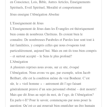
en Conscience
,
Lois
,
Bible
,
Autres Articles
,
Enseignements
Spirituels
,
Eveil Spirituel
,
Moralité et comportement
Jésus enseigne l’Abnégation Absolue
L’Enseignement de Jésus
L’Enseignement de Jésus dans les Évangiles est théoriquement
bien connu de nombreux Chrétiens. Ils croient bien le
connaître. De nombreuses Paraboles et Paroles leur sont tout à
fait familières, y compris celles que nous évoquons tout
particulièrement, aujourd’hui. Mais en ont-ils tous bien compris
– et surtout accepté – le Sens le plus profond?
L’Abnégation
A plusieurs reprises nous avons, sur ce site, évoqué
l’Abnégation. Nous avons vu que, par exemple, selon Jacob
Beilhart, elle est la condition même du vrai Bonheur. C’est
sûr, le « vieil homme » – autrement dit l’ego faisant
généralement preuve d’un sens personnel obstiné – doit mourir!
Mais que dit Jésus au sujet du moi, de l’ego, de l’Abnégation?
En parle-t-Il? Pour le savoir, commençons par nous poser la
question: Qu’est-ce qui pourrait bien empêcher un être humain