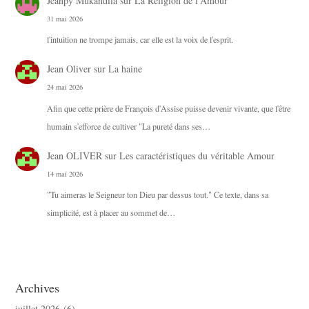
Jeanpy Mukandila
sur
La Religion de l’Amour
31 mai 2026
l'intuition ne trompe jamais, car elle est la voix de l'esprit.
Jean Oliver
sur
La haine
24 mai 2026
Afin que cette prière de François d'Assise puisse devenir vivante, que l'être
humain s'efforce de cultiver "La pureté dans ses…
Jean OLIVER
sur
Les caractéristiques du véritable Amour
14 mai 2026
"Tu aimeras le Seigneur ton Dieu par dessus tout." Ce texte, dans sa
simplicité, est à placer au sommet de…
Archives
juillet 2026
(6)