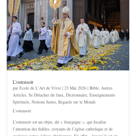
L’ostensoir
par
Ecole de L'Art de Vivre
|
23 Mai 2026
|
Bible
,
Autres
Articles
,
Se Détacher du faux
,
Dictionnaire
,
Enseignements
Spirituels
,
Notions Justes
,
Regards sur le Monde
L’ostensoir
L’ostensoir est un objet, dit « liturgique », qui focalise
l’attention des fidèles, croyants de l’église catholique et de
quelques autres églises chrétiennes. En effet – lorsqu’il est en