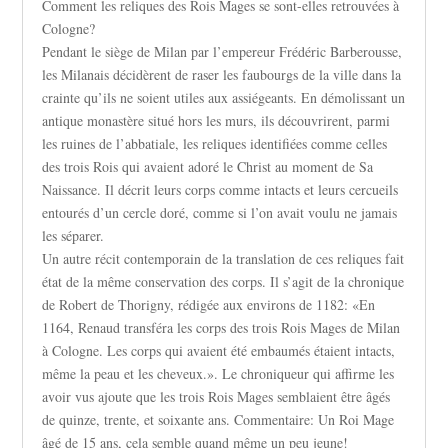
Comment les reliques des Rois Mages se sont-elles retrouvées à
Cologne?
Pendant le siège de Milan par l’empereur Frédéric Barberousse,
les Milanais décidèrent de raser les faubourgs de la ville dans la
crainte qu’ils ne soient utiles aux assiégeants. En démolissant un
antique monastère situé hors les murs, ils découvrirent, parmi
les ruines de l’abbatiale, les reliques identifiées comme celles
des trois Rois qui avaient adoré le Christ au moment de Sa
Naissance. Il décrit leurs corps comme intacts et leurs cercueils
entourés d’un cercle doré, comme si l’on avait voulu ne jamais
les séparer.
Un autre récit contemporain de la translation de ces reliques fait
état de la même conservation des corps. Il s’agit de la chronique
de Robert de Thorigny, rédigée aux environs de 1182: «En
1164, Renaud transféra les corps des trois Rois Mages de Milan
à Cologne. Les corps qui avaient été embaumés étaient intacts,
même la peau et les cheveux.». Le chroniqueur qui affirme les
avoir vus ajoute que les trois Rois Mages semblaient être âgés
de quinze, trente, et soixante ans. Commentaire: Un Roi Mage
âgé de 15 ans, cela semble quand même un peu jeune!