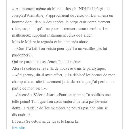
« Au moment même où Marc et Joseph [NDLR: Il s’agit de
Joseph d’Arimathie] s’approchaient de Jésus, on Lui amena un
homme dont, depuis des années, le corps était complètement
raide, au point qu’il ne pouvait remuer aucun membre. Le
malheureux suppliait instamment Jésus de l’aider.
Mais le Maître le regarda et lui demanda alors:
– «Que T’a fait Ton voisin pour que Tu ne veuilles pas lui
pardonner?».
Qui ne pardonne pas s’enchaîne lui-même
Alors la colère se réveilla de nouveau dans le paralytique.
– «Seigneur», dit-il avec effort, «il a déplacé les bornes de mon
champ et a ensuite faussement juré, de sorte que j’ai perdu une
partie de mon bien.».
– «Insensé!» S’écria Jésus. «Pour un champ, Tu souffres une
telle peine! Tant que Ton cœur endurci ne sera pas devenu
doux, la raideur de Tes membres ne pourra pas non plus se
dissoudre.»
Et Jésus Se détourna de lui et le laissa là.
lire plus