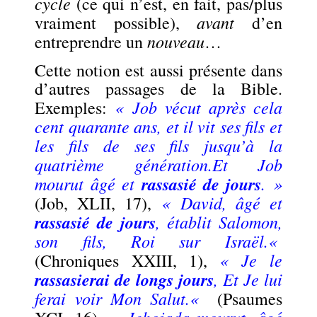
cycle
(ce qui n’est, en fait, pas/plus
avant
vraiment possible),
d’en
nouveau
entreprendre un
…
Cette notion est aussi présente dans
d’autres passages de la Bible.
« Job vécut après cela
Exemples:
cent quarante ans, et il vit ses fils et
les fils de ses fils jusqu’à la
quatrième génération.
Et Job
mourut âgé et
rassasié de jours
.
»
«
David, âgé et
(Job, XLII, 17),
rassasié de jours
, établit Salomon,
son fils, Roi sur Israël.
«
«
Je le
(Chroniques XXIII, 1),
rassasierai de longs jours
, Et Je lui
ferai voir Mon Salut.
«
(Psaumes