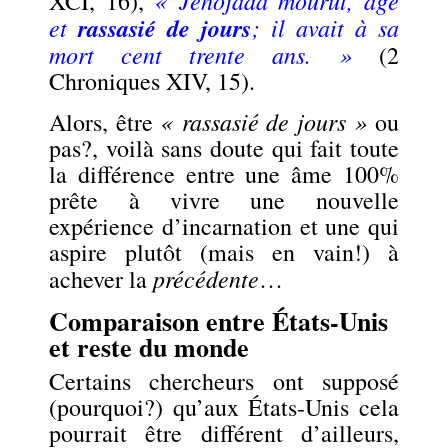
«
Jehojada mourut, âgé
XCI, 16),
et
rassasié de jours
; il avait à sa
mort cent trente ans. »
(2
Chroniques XIV, 15).
« rassasié de jours »
Alors, être
ou
pas?, voilà sans doute qui fait toute
la différence entre une âme 100%
prête à vivre une nouvelle
expérience d’incarnation et une qui
aspire plutôt (mais en vain!) à
précédente
achever la
…
Comparaison entre États-Unis
et reste du monde
Certains chercheurs ont supposé
(pourquoi?) qu’aux États-Unis cela
pourrait être différent d’ailleurs,