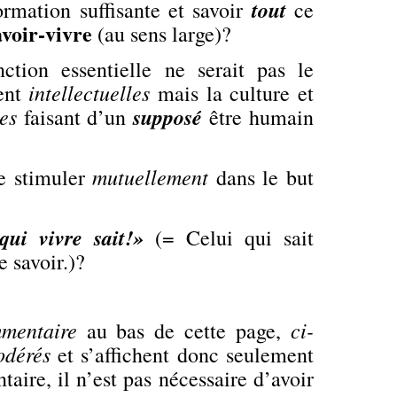
tout
rmation suffisante et savoir
ce
avoir-vivre
(au sens large)?
ction essentielle ne serait pas le
intellectuelles
ent
mais la culture et
les
supposé
faisant d’un
être humain
mutuellement
e stimuler
dans le but
qui vivre sait!»
(= Celui qui sait
e savoir.)?
mentaire
ci-
au bas de cette page,
dérés
et s’affichent donc seulement
aire, il n’est pas nécessaire d’avoir