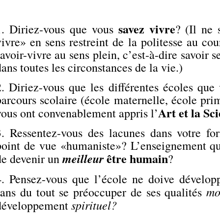
savez vivre
1. Diriez-vous que vous
? (Il ne 
vivre» en sens restreint de la politesse au co
savoir-vivre au sens plein, c’est-à-dire savoir
dans toutes les circonstances de la vie.)
2. Diriez-vous que les différentes écoles que
parcours scolaire (école maternelle, école prima
Art et la Sc
vous ont convenablement appris l’
3. Ressentez-vous des lacunes dans votre fo
point de vue «humaniste»? L’enseignement que
être humain
meilleur
de devenir un
?
4. Pensez-vous que l’école ne doive dévelop
mo
sans du tout se préoccuper de ses qualités
spirituel?
développement