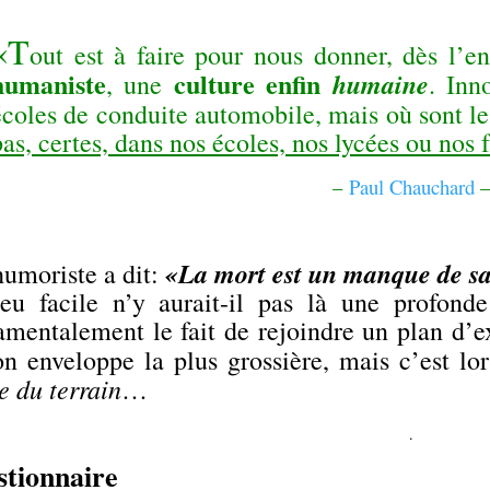
«T
out est à faire pour nous donner, dès l’e
humaniste
culture enfin
humaine
, une
. Inn
écoles de conduite automobile, mais où sont l
pas, certes, dans nos écoles, nos lycées ou nos 
–
Paul Chauchard
.
«La mort est un manque de sa
humoriste a dit:
eu facile n’y aurait-il pas là une profond
amentalement le fait de rejoindre un plan d’ex
on enveloppe la plus grossière, mais c’est l
e du terrain
…
.
tionnaire