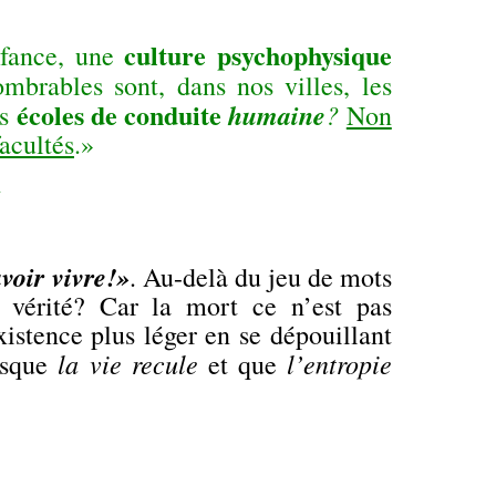
culture psychophysique
nfance, une
ombrables sont, dans nos villes, les
écoles de conduite
humaine
?
es
Non
facultés
.»
–
voir vivre!»
. Au-delà du jeu de mots
e vérité? Car la mort ce n’est pas
istence plus léger en se dépouillant
la vie recule
l’
entropie
orsque
et que