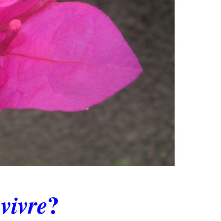
s
?
vivre