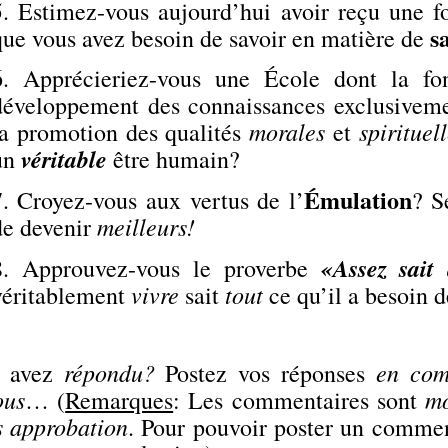
5. Estimez-vous aujourd’hui avoir reçu une fo
s
que vous avez besoin de savoir en matière de
6. Apprécieriez-vous une École dont la fon
développement des connaissances exclusivem
morales
spirituel
la promotion des qualités
et
véritable
un
être humain?
Émulation
7. Croyez-vous aux vertus de l’
? S
meilleurs!
de devenir
«Assez sait 
8. Approuvez-vous le proverbe
vivre
tout
véritablement
sait
ce qu’il a besoin d
répondu?
en com
s avez
Postez vos réponses
ous
mo
… (
Remarques
: Les commentaires sont
s approbation
. Pour pouvoir poster un comment