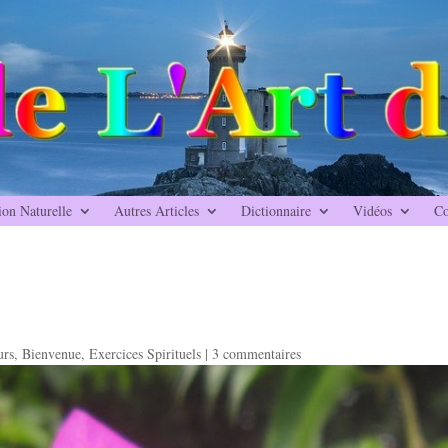
ion Naturelle
Autres Articles
Dictionnaire
Vidéos
Co
urs
,
Bienvenue
,
Exercices Spirituels
|
3 commentaires