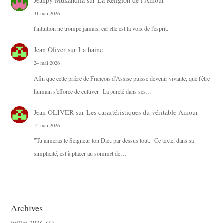
Jeanpy Mukandila
sur
La Religion de l’Amour
31 mai 2026
l'intuition ne trompe jamais, car elle est la voix de l'esprit.
Jean Oliver
sur
La haine
24 mai 2026
Afin que cette prière de François d'Assise puisse devenir vivante, que l'être
humain s'efforce de cultiver "La pureté dans ses…
Jean OLIVER
sur
Les caractéristiques du véritable Amour
14 mai 2026
"Tu aimeras le Seigneur ton Dieu par dessus tout." Ce texte, dans sa
simplicité, est à placer au sommet de…
Archives
juillet 2026
(6)