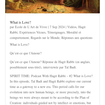
What is Love?
par
Ecole de L'Art de Vivre
|
7 Sep 2024
|
Vidéos
,
Hagit
Rabbi
,
Expériences Vécues
,
Témoignages
,
Moralité et
comportement
,
Regards sur le Monde
,
Réponses aux questions
What is Love?
Qu’est-ce que l’Amour?
Qu’est-ce que l’Amour? Réponse de Hagit Rabbi (en anglais,
possiblement sous-titré), interviewée par Tal Badt.
SPIRIT TIME: Podcast With Hagit Rabbi – #2 What is Love?
In this episode, Tal Badt and Hagit Rabbi explore our current
time as a gateway to a new era. This period calls for our
evolution into new human beings, or more precisely, into the
beings we were always meant to be according to the Plan of
Creation: individuals guided not by intellect or emotions, but