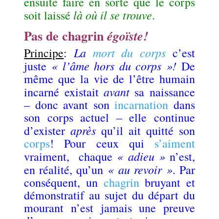
ensuite faire en sorte que le corps
là où il se trouve
soit laissé
.
Pas de chagrin
égoïste!
La
mort du corps
Principe
:
c’est
« l’âme hors du corps »!
juste
De
même que la vie de l’être humain
avant
incarné existait
sa naissance
– donc avant son
incarnation
dans
son corps actuel – elle continue
après
d’exister
qu’il ait quitté son
corps
! Pour ceux qui
s’aiment
« adieu »
vraiment, chaque
n’est,
« au revoir »
en réalité, qu’un
. Par
conséquent, un
chagrin
bruyant et
démonstratif au sujet du départ du
mourant n’est jamais une preuve