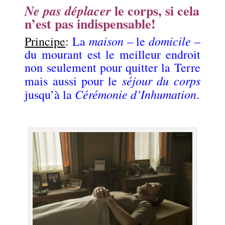
le corps, si cela
Ne pas déplacer
n’est pas indispensable!
maison
domicile
Principe
:
La
– le
–
du mourant est le meilleur endroit
non seulement pour quitter la Terre
séjour du corps
mais aussi pour le
Cérémonie d’Inhumation
jusqu’à la
.
.