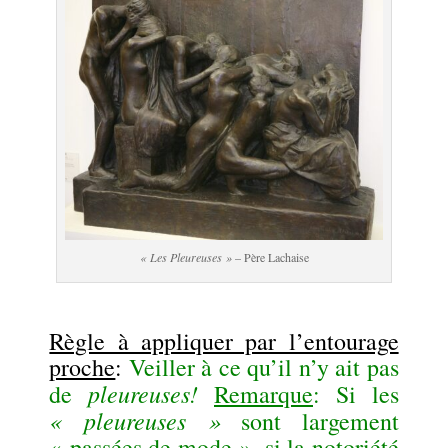
« Les Pleureuses »
– Père Lachaise
Règle à appliquer par l’entourage
proche
:
Veiller à ce qu’il n’y ait pas
pleureuses!
de
Remarque
: Si les
« pleureuses »
sont largement
« passées de mode », si la notoriété