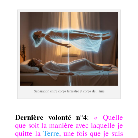
.
Séparation entre corps terrestre et corps de l’âme
.
Dernière volonté n°4
:
« Quelle
que soit la manière avec laquelle je
quitte la
Terre
, une fois que je suis