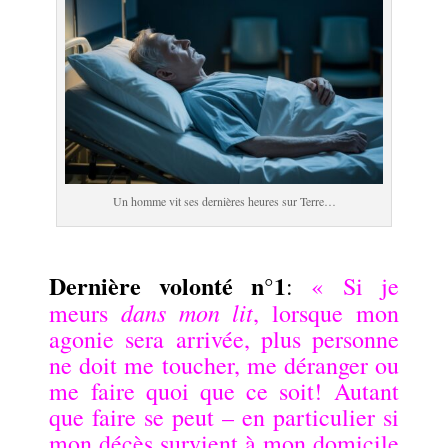
Un homme vit ses dernières heures sur Terre…
.
Dernière volonté n°1
:
« Si je
dans mon lit
meurs
, lorsque mon
agonie sera arrivée, plus personne
ne doit me toucher, me déranger ou
me faire quoi que ce soit! Autant
que faire se peut – en particulier si
mon décès survient à mon domicile