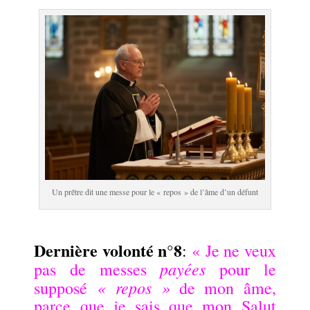
Un prêtre dit une messe pour le « repos » de l’âme d’un défunt
.
Dernière volonté n°8
:
« Je ne veux
payées
pas de messes
pour le
« repos »
supposé
de mon âme,
parce que je sais que mon Salut