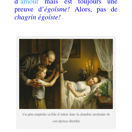
d’
amour
mais est toujours une
égoïsme!
preuve d’
Alors, p
as de
chagrin égoïste!
.
Un père empêche sa fille d’entrer dans la chambre mortuaire de
son épouse décédée