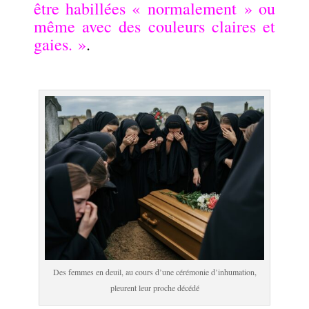
être habillées « normalement » ou
même avec des couleurs claires et
gaies. »
.
.
Des femmes en deuil, au cours d’une cérémonie d’inhumation,
pleurent leur proche décédé