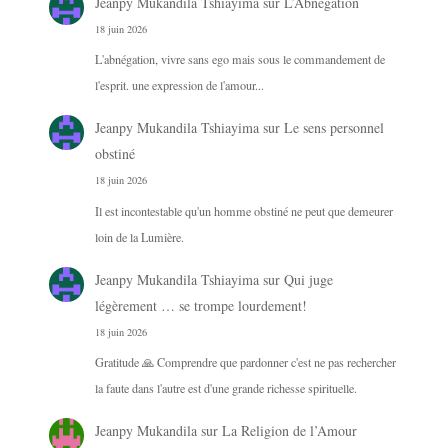
Jeanpy Mukandila Tshiayima
sur
L’Abnégation
18 juin 2026
L'abnégation, vivre sans ego mais sous le commandement de
l'esprit. une expression de l'amour...
Jeanpy Mukandila Tshiayima
sur
Le sens personnel
obstiné
18 juin 2026
Il est incontestable qu'un homme obstiné ne peut que demeurer
loin de la Lumière.
Jeanpy Mukandila Tshiayima
sur
Qui juge
légèrement … se trompe lourdement!
18 juin 2026
Gratitude 🙏 Comprendre que pardonner c'est ne pas rechercher
la faute dans l'autre est d'une grande richesse spirituelle.
Jeanpy Mukandila
sur
La Religion de l’Amour