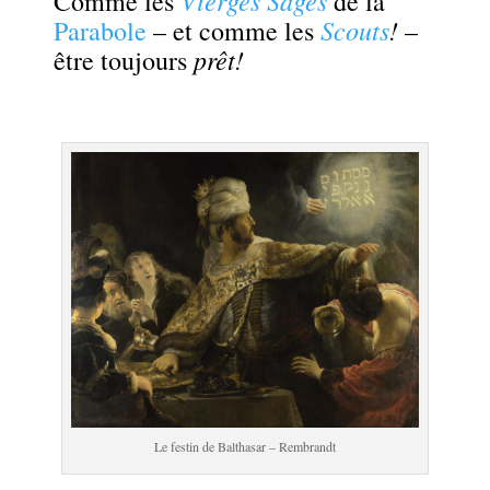
Vierges Sages
Comme les
de la
Scouts
!
Parabole
– et comme les
–
prêt!
être toujours
.
.
Le festin de Balthasar – Rembrandt