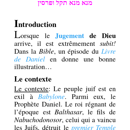
מנא מנא תקל ופרסין
I
ntroduction
L
Jugement
de Dieu
orsque le
subit!
arrive, il est extrêmement
Bible
Livre
Dans la
, un épisode du
de Daniel
en donne une bonne
illustration…
Le contexte
Le contexte
: Le peuple juif est en
Babylone
exil à
. Parmi eux, le
Prophète Daniel. Le roi régnant de
Balthasar
l’époque est
, le fils de
Nabuchodonosor
, celui qui a vaincu
premier Temple
les Juifs, détruit le