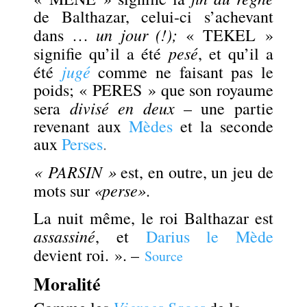
de Balthazar, celui-ci s’achevant
un jour (!);
dans …
« TEKEL »
pesé
signifie qu’il a été
, et qu’il a
jugé
été
comme ne faisant pas le
poids; « PERES » que son royaume
divisé en deux
sera
– une partie
revenant aux
Mèdes
et la seconde
aux
Perses
.
« PARSIN »
est, en outre, un jeu de
«perse»
mots sur
.
La nuit même, le roi Balthazar est
assassiné
, et
Darius le Mède
devient roi
. ». –
Source
Moralité