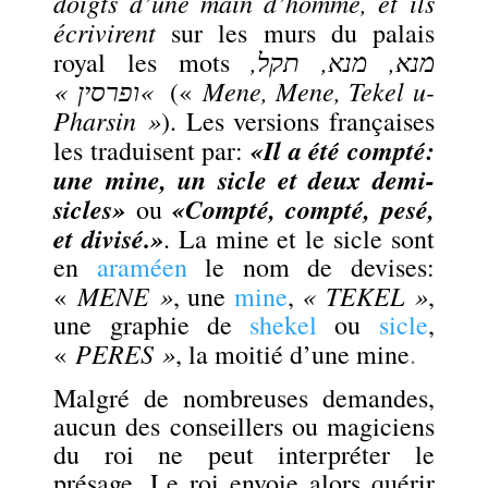
doigts d’une main d’homme, et ils
écrivirent
sur les murs du palais
מנא, מנא, תקל,
royal les mots
ופרסין »
«
Mene, Mene, Tekel u-
(«
Pharsin »
). Les versions françaises
«
Il a été compté:
les traduisent par:
une mine, un sicle et deux demi-
sicles
»
«
Compté, compté, pesé,
ou
et divisé.
»
. La mine et le sicle sont
en
araméen
le nom de devises:
MENE »
« TEKEL »
«
, une
mine
,
,
une graphie de
shekel
ou
sicle
,
PERES »
«
, la moitié d’une mine
.
Malgré de nombreuses demandes,
aucun des conseillers ou magiciens
du roi ne peut interpréter le
présage. Le roi envoie alors quérir