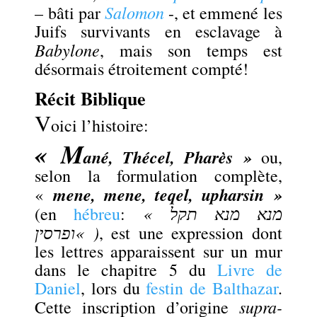
Salomon
– bâti par
-, et emmené les
Juifs survivants en esclavage à
Babylone
, mais son temps est
désormais étroitement compté!
Récit Biblique
V
oici l’histoire:
« M
ané, Thécel, Pharès »
ou,
selon la formulation complète,
mene, mene, teqel, upharsin »
«
«
מנא מנא תקל
(en
hébreu
:
ופרסין
« )
, est une expression dont
les lettres apparaissent sur un mur
dans le chapitre 5 du
Livre de
Daniel
, lors du
festin de Balthazar
.
supra-
Cette inscription d’origine