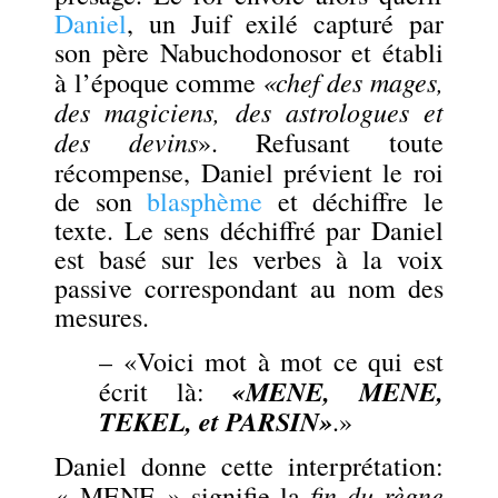
Daniel
, un Juif exilé capturé par
son père Nabuchodonosor et établi
«
chef des mages,
à l’époque comme
des magiciens, des astrologues et
des devins
»
. Refusant toute
récompense
, Daniel prévient le roi
de son
blasphème
et déchiffre le
texte. Le sens déchiffré par Daniel
est basé sur les verbes à la voix
passive correspondant au nom des
mesures.
– «Voici mot à mot ce qui est
«MENE, MENE,
écrit là:
TEKEL, et PARSIN»
.»
Daniel donne cette interprétation:
fin du règne
« MENE » signifie la