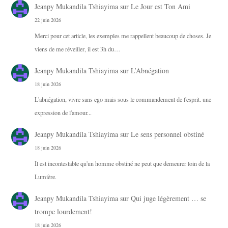
Jeanpy Mukandila Tshiayima
sur
Le Jour est Ton Ami
22 juin 2026
Merci pour cet article, les exemples me rappellent beaucoup de choses. Je
viens de me réveiller, il est 3h du…
Jeanpy Mukandila Tshiayima
sur
L’Abnégation
18 juin 2026
L'abnégation, vivre sans ego mais sous le commandement de l'esprit. une
expression de l'amour...
Jeanpy Mukandila Tshiayima
sur
Le sens personnel obstiné
18 juin 2026
Il est incontestable qu'un homme obstiné ne peut que demeurer loin de la
Lumière.
Jeanpy Mukandila Tshiayima
sur
Qui juge légèrement … se
trompe lourdement!
18 juin 2026