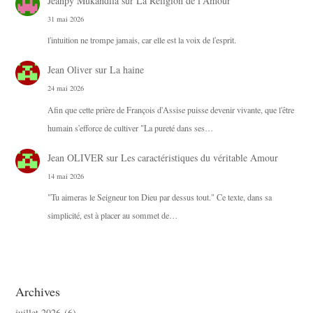
Jeanpy Mukandila
sur
La Religion de l’Amour
31 mai 2026
l'intuition ne trompe jamais, car elle est la voix de l'esprit.
Jean Oliver
sur
La haine
24 mai 2026
Afin que cette prière de François d'Assise puisse devenir vivante, que l'être
humain s'efforce de cultiver "La pureté dans ses…
Jean OLIVER
sur
Les caractéristiques du véritable Amour
14 mai 2026
"Tu aimeras le Seigneur ton Dieu par dessus tout." Ce texte, dans sa
simplicité, est à placer au sommet de…
Archives
juillet 2026
(6)