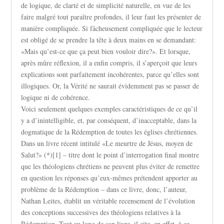
de logique, de clarté et de simplicité naturelle, en vue de les
faire malgré tout paraître profondes, il leur faut les présenter de
manière compliquée. Si fâcheusement compliquée que le lecteur
est obligé de se prendre la tête à deux mains en se demandant:
«Mais qu’est-ce que ça peut bien vouloir dire?». Et lorsque,
après mûre réflexion, il a enfin compris, il s’aperçoit que leurs
explications sont parfaitement incohérentes, parce qu’elles sont
illogiques. Or, la Vérité ne saurait évidemment pas se passer de
logique ni de cohérence.
Voici seulement quelques exemples caractéristiques de ce qu’il
y a d’inintelligible, et, par conséquent, d’inacceptable, dans la
dogmatique de la Rédemption de toutes les églises chrétiennes.
Dans un livre récent intitulé «Le meurtre de Jésus, moyen de
Salut?» (*)[1] – titre dont le point d’interrogation final montre
que les théologiens chrétiens ne peuvent plus éviter de remettre
en question les réponses qu’eux-mêmes prétendent apporter au
problème de la Rédemption – dans ce livre, donc, l’auteur,
Nathan Leites, établit un véritable recensement de l’évolution
des conceptions successives des théologiens relatives à la
Rédemption. Tout au long de son livre, il cite, en effet, à ce