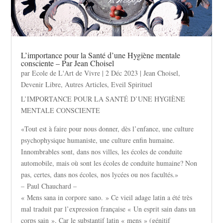
L’importance pour la Santé d’une Hygiène mentale
consciente – Par Jean Choisel
par
Ecole de L'Art de Vivre
|
2 Déc 2023
|
Jean Choisel
,
Devenir Libre
,
Autres Articles
,
Eveil Spirituel
L’IMPORTANCE POUR LA SANTÉ D’UNE HYGIÈNE
MENTALE CONSCIENTE
«Tout est à faire pour nous donner, dès l’enfance, une culture
psychophysique humaniste, une culture enfin humaine.
Innombrables sont, dans nos villes, les écoles de conduite
automobile, mais où sont les écoles de conduite humaine? Non
pas, certes, dans nos écoles, nos lycées ou nos facultés.»
– Paul Chauchard –
« Mens sana in corpore sano. » Ce vieil adage latin a été très
mal traduit par l’expression française « Un esprit sain dans un
corps sain ». Car le substantif latin « mens » (génitif