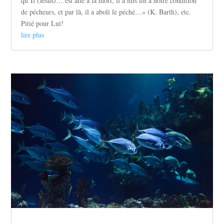
qu’Il (Jésus)… est allé à la mort, il a mis fin à notre condition
de pécheurs, et par là, il a aboli le péché…» (K. Barth), etc.
Pitié pour Lui!
lire plus