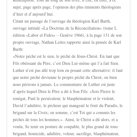
sujet, page après page, l’opinion des plus éminents théologiens
d’hier et d’aujourd’hui.
Citant un passage de l’ouvrage du théologien Karl Barth,
ouvrage intitulé «La Doctrine de la Réconciliation» (tome I,
édition «Labor et Fides» – Genève 1966), à la page 131 de son
propre ouvrage, Nathan Leites rapporte ainsi la pensée de Karl
Barth:
«Notre péché est le sien, le péché de Jésus-Christ. En tant que
Fils obéissant du Père, c’est Dieu Lui-même qui l’a fait Sien.
Luther n’est pas allé trop loin en posant cette alternative: il faut
que notre péché devienne le propre péché du Christ, ou bien
nous périrons à jamais. Le commentaire de Luther est juste
d’après lequel Dieu le Père a dit à Son Fils: «Sois Pierre le
renégat, Paul le persécuteur, le blasphémateur et le violent,
David l’adultère, le pécheur qui mangeait le fruit du Paradis, le
brigand sur la Croix; en somme, c’est Toi qui a commis les
péchés de tous les hommes.». Ainsi, le Christ a dû alors, et a
voulu, Se tenir en posture de coupable, le plus grand de tous:
brigand, homicide, adultère, voleur, sacrilège, blasphémateur,