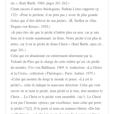
etc.» (Karl Barth. 1960, pages 261-262.)
Citant encore d’autres théologiens, Nathan Leites rapporte (p.
132): «Pour le pécheur, il ne peut pas y avoir de plus grande
Grâce que d’être délivré de son péché». (B. Steffen in «Das
Dogma von Kreuz», 1920.)
«Je puis être sûr que le péché n’habite plus en moi, car je sais
bien où il réside maintenant: en Jésus. Notre péché n’est plus le
nôtre, car il est le péché de Jésus-Christ.» (Karl Barth, opus cit.,
page 261.)
Celui qui est abandonné est entièrement déterminé par la
Volonté du Père qui le charge de cette réalité qu’est «le péché
du monde» (Urs von Balthazar, 1969, b. traduction: «La Gloire
et la Croix», collection «Théologie», Paris. Aubier. 1975.)
«Celui qui montre du doigt le monde et pense: «Là est le
péché!», celui-là indique la mauvaise direction. Celui qui veut
savoir où se tient le péché, mon péché et le tien, doit montrer le
Christ… Le Christ et le péché vont ensemble (sic!). Le Christ
n’est pas l’homme «pieux» par excellence, mais celui qui porte
le péché (*)[2]. Il le porte et nous en sommes libérés «Du fait