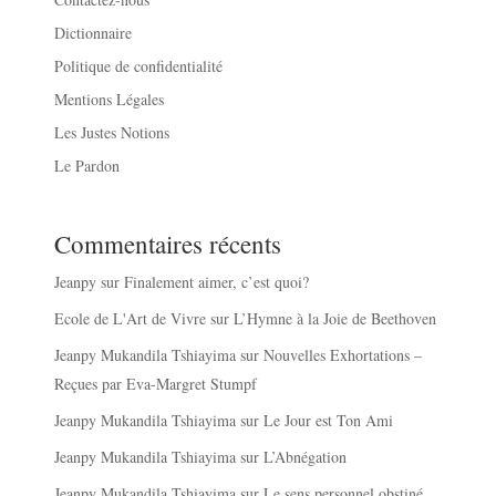
Dictionnaire
Politique de confidentialité
Mentions Légales
Les Justes Notions
Le Pardon
Commentaires récents
Jeanpy
sur
Finalement aimer, c’est quoi?
Ecole de L'Art de Vivre
sur
L’Hymne à la Joie de Beethoven
Jeanpy Mukandila Tshiayima
sur
Nouvelles Exhortations –
Reçues par Eva-Margret Stumpf
Jeanpy Mukandila Tshiayima
sur
Le Jour est Ton Ami
Jeanpy Mukandila Tshiayima
sur
L’Abnégation
Jeanpy Mukandila Tshiayima
sur
Le sens personnel obstiné