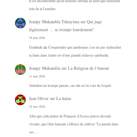
Il est incontestable qu'un homme obstiné ne peut que demeurer
loin de la Lumière.
Jeanpy Mukandila Tshiayima
sur
Qui juge
légèrement … se trompe lourdement!
18 juin 2026
Gratitude 🙏 Comprendre que pardonner c'est ne pas rechercher
la faute dans l'autre est d'une grande richesse spirituelle.
Jeanpy Mukandila
sur
La Religion de l’Amour
31 mai 2026
l'intuition ne trompe jamais, car elle est la voix de l'esprit.
Jean Oliver
sur
La haine
24 mai 2026
Afin que cette prière de François d'Assise puisse devenir
vivante, que l'être humain s'efforce de cultiver "La pureté dans
ses…