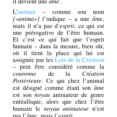
âme
il devient une
.
L’
animal
– comme son nom
[«anima»]
âme
l’indique – a une
,
‘esprit
mais il n’a pas d
, ce qui est
une prérogative de l’être humain.
Et c’est ce qui fait que l’esprit
humain – dans la mesure, bien sûr,
où il tient la place qui lui est
assignée par les
Lois de la Création
– peut être considéré comme la
couronne
Création
de la
Postérieure
.
Ce qui chez l’animal
âme
est désigné comme étant son
noyau
est son
animateur de genre
entéallique, alors que chez l’être
noyau animateur
humain le
n’est
âme
esprit
pas l’
mais l’
.