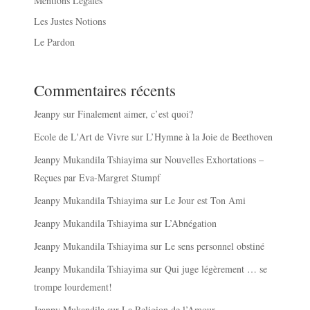
Mentions Légales
Les Justes Notions
Le Pardon
Commentaires récents
Jeanpy
sur
Finalement aimer, c’est quoi?
Ecole de L'Art de Vivre
sur
L’Hymne à la Joie de Beethoven
Jeanpy Mukandila Tshiayima
sur
Nouvelles Exhortations –
Reçues par Eva-Margret Stumpf
Jeanpy Mukandila Tshiayima
sur
Le Jour est Ton Ami
Jeanpy Mukandila Tshiayima
sur
L’Abnégation
Jeanpy Mukandila Tshiayima
sur
Le sens personnel obstiné
Jeanpy Mukandila Tshiayima
sur
Qui juge légèrement … se
trompe lourdement!
Jeanpy Mukandila
sur
La Religion de l’Amour