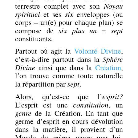
Noyau
terrestre complet avec son
spirituel
six
et ses
enveloppes (ou
corps – un(e) pour chaque plan) se
six plus un
sept
compose de
=
constituants.
Partout où agit la
Volonté Divine
,
Sphère
c’est-à-dire partout dans la
Divine
ainsi que dans la
Création
,
l’on trouve comme toute naturelle
sept
la répartition par
.
esprit?
Alors, qu’est-ce que l’
constitution
L’esprit est une
, un
genre
de la Création. En tant que
germe d’esprit en cours dévolution
dans la matière, il provient d’un
même genre
Monde de
que lui-