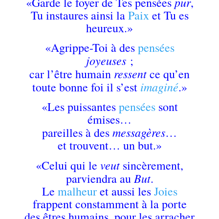
pur
«Garde le foyer de Tes pensées
,
Tu instaures ainsi la
Paix
et Tu es
heureux.»
«Agrippe-Toi à des
pensées
joyeuses
;
ressent
car l’être humain
ce qu’en
imaginé
toute bonne foi il s’est
.»
«Les puissantes
pensées
sont
émises…
messagères
pareilles à des
…
et trouvent… un but.»
veut
«Celui qui le
sincèrement,
But
parviendra au
.
Le
malheur
et aussi les
Joies
frappent constamment à la porte
des êtres humains, pour les arracher