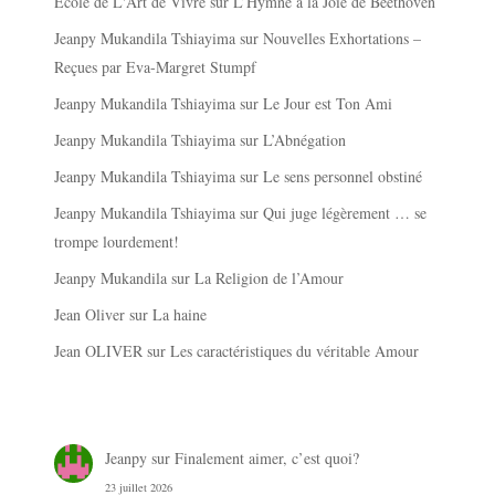
Ecole de L'Art de Vivre
sur
L’Hymne à la Joie de Beethoven
Jeanpy Mukandila Tshiayima
sur
Nouvelles Exhortations –
Reçues par Eva-Margret Stumpf
Jeanpy Mukandila Tshiayima
sur
Le Jour est Ton Ami
Jeanpy Mukandila Tshiayima
sur
L’Abnégation
Jeanpy Mukandila Tshiayima
sur
Le sens personnel obstiné
Jeanpy Mukandila Tshiayima
sur
Qui juge légèrement … se
trompe lourdement!
Jeanpy Mukandila
sur
La Religion de l’Amour
Jean Oliver
sur
La haine
Jean OLIVER
sur
Les caractéristiques du véritable Amour
Jeanpy
sur
Finalement aimer, c’est quoi?
23 juillet 2026