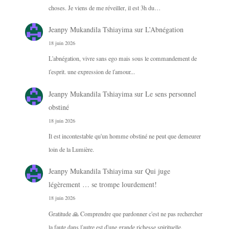
choses. Je viens de me réveiller, il est 3h du…
Jeanpy Mukandila Tshiayima
sur
L’Abnégation
18 juin 2026
L'abnégation, vivre sans ego mais sous le commandement de
l'esprit. une expression de l'amour...
Jeanpy Mukandila Tshiayima
sur
Le sens personnel
obstiné
18 juin 2026
Il est incontestable qu'un homme obstiné ne peut que demeurer
loin de la Lumière.
Jeanpy Mukandila Tshiayima
sur
Qui juge
légèrement … se trompe lourdement!
18 juin 2026
Gratitude 🙏 Comprendre que pardonner c'est ne pas rechercher
la faute dans l'autre est d'une grande richesse spirituelle.