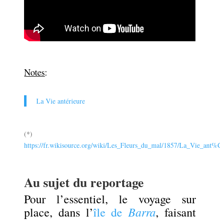
.
Notes
:
La Vie antérieure
(*)
https://fr.wikisource.org/wiki/Les_Fleurs_du_mal/1857/La_Vie_ant
.
Au sujet du reportage
Pour l’essentiel, le voyage sur
Barra
place, dans l’
île de
, faisant