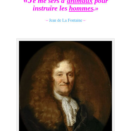
e me sers d’
animaux
pour
instruire les
hommes
.»
–
Jean de La Fontaine
–
.