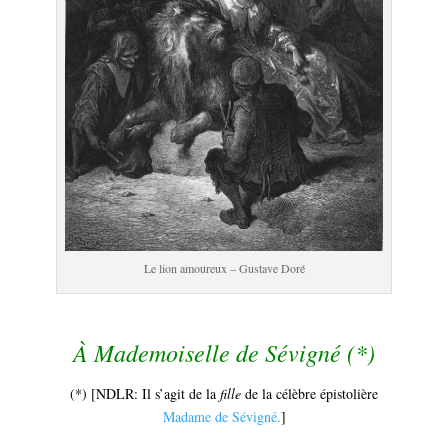
Le lion amoureux – Gustave Doré
.
À Mademoiselle de Sévigné (*)
(*) [NDLR: Il s’agit de la
fille
de la célèbre épistolière
Madame de Sévigné
.
]