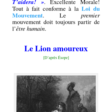
T’aidera! »
. Excellente Morale!
Loi du
Tout à fait conforme à la
Mouvement
premier
. Le
mouvement doit toujours partir de
être humain
l’
.
.
Le Lion amoureux
[D’après Ésope]
.