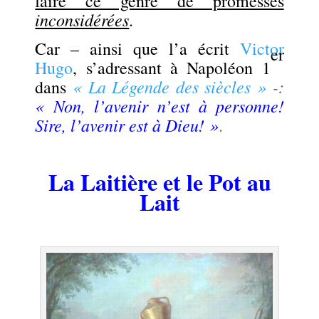
faire ce genre de promesses
inconsidérées
.
Car – ainsi que l’a écrit
Victor
er
Hugo
, s’adressant à Napoléon 1
« La Légende des siècles »
-:
dans
« Non, l’avenir n’est à personne!
Sire,
l’avenir est à Dieu! »
.
.
La Laitière et le Pot au
Lait
.