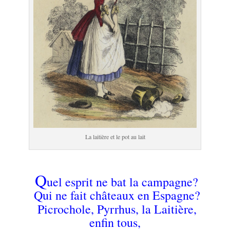
La laitière et le pot au lait
.
Q
uel esprit ne bat la campagne?
Qui ne fait châteaux en Espagne?
Picrochole, Pyrrhus
, la Laitière,
enfin tous,