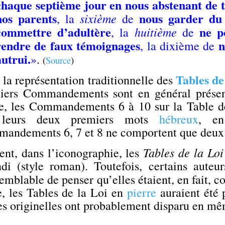
chaque septième jour en nous abstenant de t
nos parents
nous garder du
sixième
, la
de
commettre d’adultère
ne p
huitième
, la
de
rendre de faux témoignages
n
, la dixième de
autrui.
»
.
(
Source
)
Tables de
la représentation traditionnelle des
iers Commandements sont en général présent
te, les Commandements 6 à 10 sur la Table d
 leurs deux premiers mots
hébreux
, en
andements 6, 7 et 8 ne comportent que deux
Tables de la Loi
ent, dans l’iconographie, les
ndi (style roman). Toutefois, certains auteur
semblable de penser qu’elles étaient, en fait,
e, les Tables de la Loi en
pierre
auraient été 
es originelles ont probablement disparu en mê