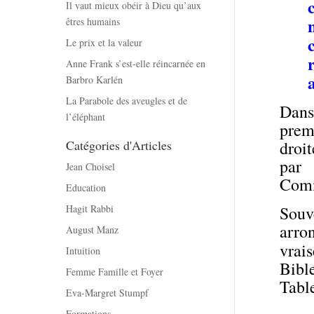
Il vaut mieux obéir à Dieu qu’aux
êtres humains
Le prix et la valeur
Anne Frank s’est-elle réincarnée en
Barbro Karlén
La Parabole des aveugles et de
Dans 
l’éléphant
prem
droi
Catégories d'Articles
par
Jean Choisel
Comm
Education
Souv
Hagit Rabbi
arro
August Manz
vrai
Intuition
Bibl
Femme Famille et Foyer
Tabl
Eva-Margret Stumpf
Formations