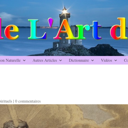
ion Naturelle
Autres Articles
Dictionnaire
Vidéos
Co
irituels
|
0 commentaires