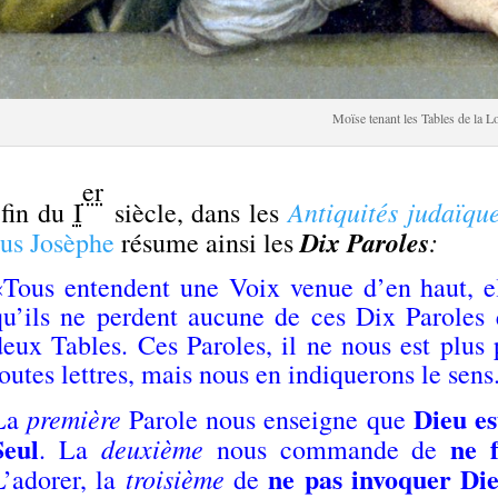
Moïse tenant les Tables de la L
.
er
Antiquités judaïqu
 fin du
I
siècle, dans les
Dix Paroles
:
ius Josèphe
résume ainsi les
«Tous entendent une Voix venue d’en haut, el
qu’ils ne perdent aucune de ces Dix Paroles q
deux Tables. Ces Paroles, il ne nous est plus 
toutes lettres, mais nous en indiquerons le sens
Dieu es
première
La
Parole nous enseigne que
Seul
ne 
deuxième
. La
nous commande de
ne pas invoquer Die
troisième
L’adorer, la
de