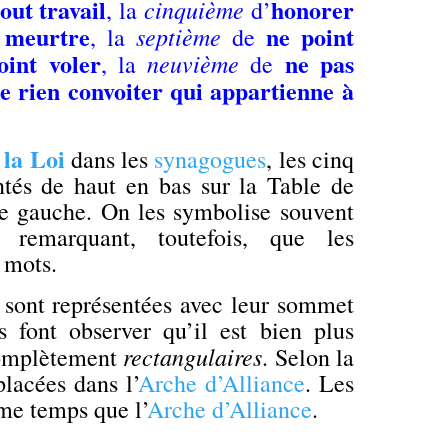
out travail
honorer
cinquième
, la
d’
 meurtre
ne point
septième
, la
de
oint voler
ne pas
neuvième
, la
de
e rien convoiter qui appartienne à
 la Loi
dans les
synagogues
, les cinq
és de haut en bas sur la Table de
e gauche. On les symbolise souvent
 remarquant, toutefois, que les
 mots.
sont représentées avec leur sommet
s font observer qu’il est bien plus
rectangulaires
 complètement
. Selon la
placées dans l’
Arche d’Alliance
. Les
me temps que l’
Arche d’Alliance
.