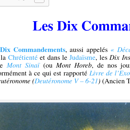
Les Dix Comma
Dix Commandements
« Déc
s
, aussi appelés
Dix Ins
 la
Chrétienté
et dans le
Judaïsme
, les
Mont Sinaï
Mont Horeb
le
(ou
, de nos jo
Livre de l’Ex
ormément à ce qui est rapporté
utéronome
(
Deutéronome V – 6-21
)
(Ancien T
.