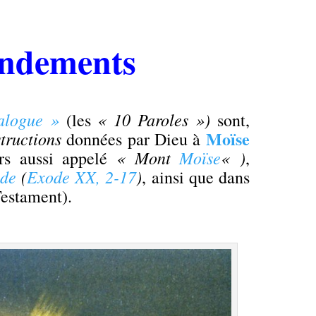
ndements
alogue »
« 10 Paroles »)
(les
sont,
Moïse
tructions
données par Dieu à
« Mont
Moïse
« )
urs aussi appelé
,
ode
(
Exode XX, 2-17
)
, ainsi que dans
estament).