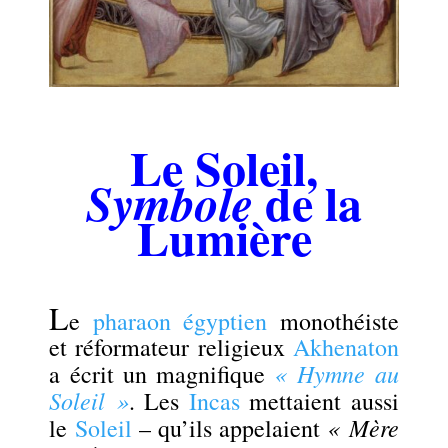
.
Le Soleil,
de la
Symbole
Lumière
L
e
pharaon égyptien
monothéiste
et réformateur religieux
Akhenaton
« Hymne au
a écrit un magnifique
Soleil »
. Les
Incas
mettaient aussi
« Mère
le
Soleil
– qu’ils appelaient