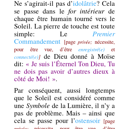
Ne s’agirait-il pas d’
idolâtrie
? Cela
for intérieur
se passe dans le
de
chaque être humain tourné vers le
Soleil. La pierre de touche est toute
Premier
simple: Le
Commandement
[page
privée;
nécessite,
pour être vue, d’être
enregistré(e)
et
de Dieu donné à Moïse
connecté(e)
]
dit:
« Je suis l’Éternel Ton Dieu, Tu
ne dois pas avoir d’autres dieux à
côté de Moi! »
.
Par conséquent, aussi longtemps
que le Soleil est considéré comme
Symbole
une
de la Lumière, il n’y a
pas de problème. Mais – ainsi que
cela se passe pour l’
ostensoir
[page
privée;
nécessite, pour être vue, d’être