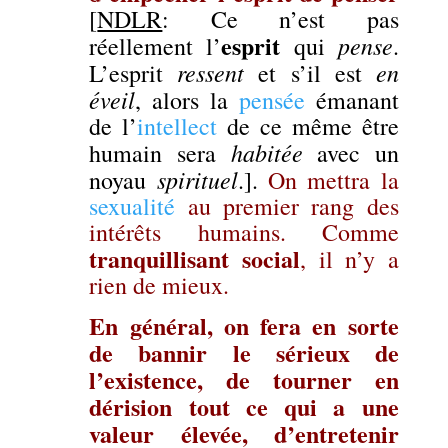
[
NDLR
: Ce n’est pas
esprit
pense
réellement l’
qui
.
ressent
en
L’esprit
et s’il est
éveil
, alors la
pensée
émanant
de l’
intellect
de ce même être
habitée
humain sera
avec un
spirituel
noyau
.]
.
On mettra la
sexualité
au premier rang des
intérêts humains. Comme
tranquillisant social
, il n’y a
rien de mieux.
En général, on fera en sorte
de bannir le sérieux de
l’existence, de tourner en
dérision tout ce qui a une
valeur élevée, d’entretenir