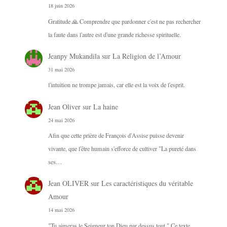
18 juin 2026
Gratitude 🙏 Comprendre que pardonner c'est ne pas rechercher
la faute dans l'autre est d'une grande richesse spirituelle.
Jeanpy Mukandila
sur
La Religion de l’Amour
31 mai 2026
l'intuition ne trompe jamais, car elle est la voix de l'esprit.
Jean Oliver
sur
La haine
24 mai 2026
Afin que cette prière de François d'Assise puisse devenir
vivante, que l'être humain s'efforce de cultiver "La pureté dans
ses…
Jean OLIVER
sur
Les caractéristiques du véritable
Amour
14 mai 2026
"Tu aimeras le Seigneur ton Dieu par dessus tout." Ce texte,