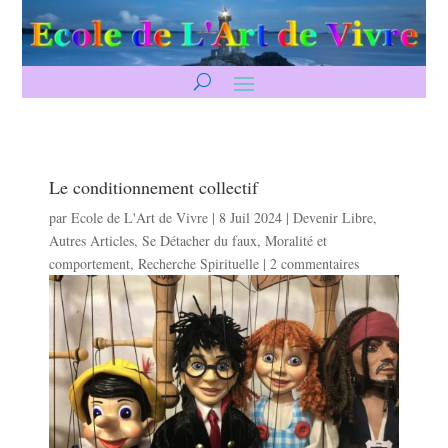
Le conditionnement collectif
par
Ecole de L'Art de Vivre
|
8 Juil 2024
|
Devenir Libre
,
Autres Articles
,
Se Détacher du faux
,
Moralité et
comportement
,
Recherche Spirituelle
|
2 commentaires