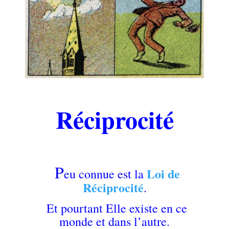
.
Réciprocité
.
.
P
Loi de
eu connue est la
Réciprocité
.
Et pourtant Elle existe en ce
monde et dans l’autre.