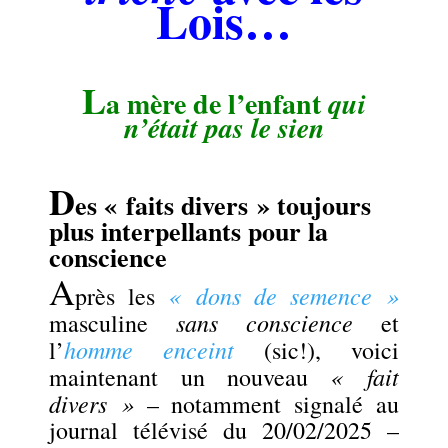
Lois…
L
a mère de l’enfant
qui
n’était pas le sien
.
D
es « faits divers » toujours
plus interpellants pour la
conscience
A
« dons de semence »
près les
sans conscience
masculine
et
homme enceint
l’
(sic!), voici
« fait
maintenant un nouveau
divers »
– notamment signalé au
journal télévisé du 20/02/2025 –