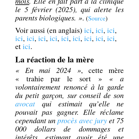
mois
. Elle en fait part à la clinique
le 5 février (2025), qui alerte les
parents biologiques. »
.
(
Source
)
Voir aussi (en anglais)
ici
,
ici
,
ici
,
ici
,
ici
,
ici
,
ici
,
ici
,
ici
,
ici
,
ici
,
ici
,
et
ici
.
La réaction de la mère
« En mai 2024 »
, cette mère
« a
« trahie par le sort »
volontairement renoncé à la garde
du petit garçon, sur conseil de son
avocat
qui estimait qu’elle ne
pouvait pas gagner. Elle réclame
cependant un
procès avec jury
et 75
000 dollars de dommages et
intérêts, estimant avoir été une