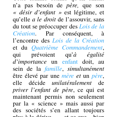
père,
n’a pas besoin de
que son
« désir d’enfant »
est légitime, et
a le droit
qu’elle
de l’assouvir, sans
Lois de la
du tout se préoccuper des
Création
.
Par conséquent, à
Lois de la Création
l’encontre des
Quatrième Commandement
et du
,
à égalité
qui prévoient qu’
d’importance
un
enfant
doit, au
famille
simultanément
sein de la
,
mère
et
père
être élevé par une
un
,
unilatéralement
elle décide
de
priver l’enfant de père
, ce qui est
maintenant permis non seulement
par la « science » mais aussi par
des sociétés s’en allant toujours
plus à la dérive… – et ce que – bien