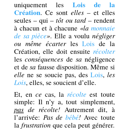
Lois de la
uniquement les
Création
elles
. Ce sont
– et elles
tôt ou tard
seules – qui –
– rendent
«la
monnaie
à chacun et à chacune
de sa pièce
»
négliger
. Elle a voulu
ou même écarter
les
Lois
de la
récolter
Création, elle doit ensuite
conséquences
sa
les
de
négligence
sa
et de
fausse disposition. Même si
elle
les
ne se soucie pas, des
Lois
,
Lois
, elles, se soucient d’elle.
ce
récolte
Et, en
cas, la
est toute
simple: Il n’y a, tout simplement,
pas
de récolte!
Autrement dit, à
Pas de
bébé
!
l’arrivée:
Avec toute
frustration
.
la
que cela peut générer