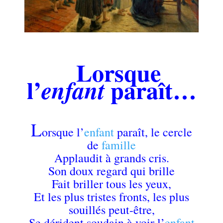
.
Lorsque
l’
paraît…
enfant
.
L
orsque l’
enfant
paraît, le cercle
de
famille
Applaudit à grands cris.
Son doux regard qui brille
Fait briller tous les yeux,
Et les plus tristes fronts, les plus
souillés peut-être,
Se dérident soudain à voir l’
enfant