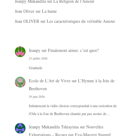
Jeanpy Mukandila
sur
La Religion de l’Amour
Jean Oliver
sur
La haine
Jean OLIVER
sur
Les caractéristiques du véritable Amour
Jeanpy
sur
Finalement aimer, c’est quoi?
23 juillet 2026
Gratitude
Ecole de L'Art de Vivre
sur
L’Hymne à la Joie de
Beethoven
29 juin 2026
Initialement la vidéo choisie correspondait à une exécution de
l'Ode à la Joie de Beethoven chantée par pas moins de…
Jeanpy Mukandila Tshiayima
sur
Nouvelles
Exhortations – Reçues par Eva-Margret Stumpf