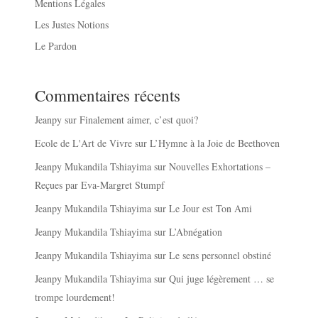
Mentions Légales
Les Justes Notions
Le Pardon
Commentaires récents
Jeanpy
sur
Finalement aimer, c’est quoi?
Ecole de L'Art de Vivre
sur
L’Hymne à la Joie de Beethoven
Jeanpy Mukandila Tshiayima
sur
Nouvelles Exhortations –
Reçues par Eva-Margret Stumpf
Jeanpy Mukandila Tshiayima
sur
Le Jour est Ton Ami
Jeanpy Mukandila Tshiayima
sur
L’Abnégation
Jeanpy Mukandila Tshiayima
sur
Le sens personnel obstiné
Jeanpy Mukandila Tshiayima
sur
Qui juge légèrement … se
trompe lourdement!