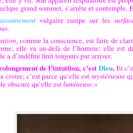
uelque grand sommet, s’arrête et contemple. E
raisonnement
surfac
vulgaire rampe sur les
ous
.
uition
, comme la conscience, est faite de clart
mme; elle va au-delà de l’homme; elle est d
le a d’indéfini finit toujours par arriver.
rolongement de l’intuition, c’est
Dieu
.
Et c’e
mystérieuse
la croire; c’est parce qu’elle est
qu
lumineuse
le obscure qu’elle est
.»
.