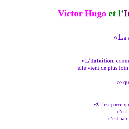
.
Victor Hugo
et l’
I
.
«
L
a 
«L’
Intuition
, comm
elle vient de plus lo
ce qu
«C’
est parce qu
c’est
c’est par