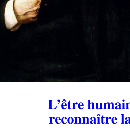
.
L’être humain
reconnaître
l