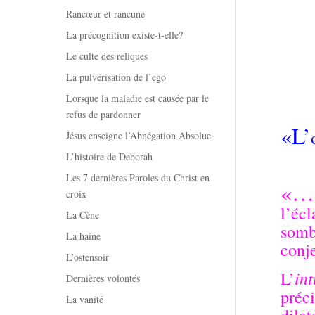
Rancœur et rancune
La précognition existe-t-elle?
Le culte des reliques
La pulvérisation de l’ego
Lorsque la maladie est causée par le
refus de pardonner
«L’
Jésus enseigne l’Abnégation Absolue
L’histoire de Deborah
Les 7 dernières Paroles du Christ en
«…
croix
l’éc
La Cène
somb
La haine
conje
L’ostensoir
int
L’
Dernières volontés
préci
La vanité
dilat