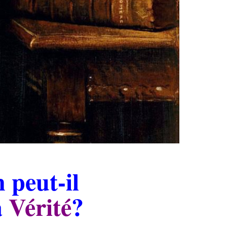
 peut-il
a
Vérité
?