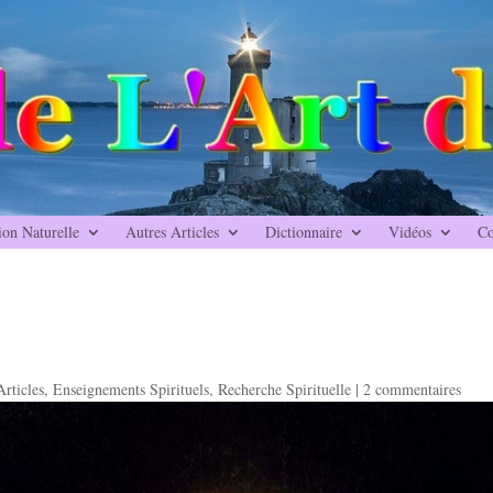
ion Naturelle
Autres Articles
Dictionnaire
Vidéos
Co
Articles
,
Enseignements Spirituels
,
Recherche Spirituelle
|
2 commentaires