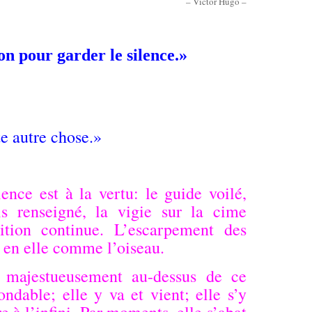
– Victor Hugo –
on pour garder le silence.»
te autre chose.»
ence est à la vertu: le guide voilé,
ais renseigné, la vigie sur la cime
ition continue. L’escarpement des
e en elle comme l’oiseau.
e majestueusement au-dessus de ce
sondable; elle y va et vient; elle s’y
re à l’infini. Par moments, elle s’abat