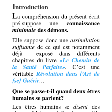
I
ntroduction
L
a compréhension du présent écrit
connaissance
pré-suppose une
des
démons.
minimale
assimilation
Elle suppose donc une
suffisante
de ce qui est notamment
déjà exposé dans différents
«Le Chemin de
chapitres du livre
la Santé Parfaite»
.
C’est une
Révolution dans l’Art de
véritable
{se} Guérir
…
Que se passe-t-il quand deux êtres
humains se parlent?
disent
Les êtres humains se
des