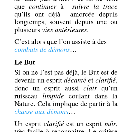
continuer
suivre la trace
que
à
qu’ils ont déjà amorcée depuis
longtemps, souvent depuis une ou
vies antérieures
plusieurs
.
C’est alors que l’on assiste à des
combats de démons
…
Le But
Si on ne l’est pas déjà, le But est de
décanté
clarifié
devenir un esprit
et
,
clair
donc un esprit aussi
qu’un
limpide
ruisseau
coulant dans la
Nature. Cela implique de partir à la
chasse aux démons
…
clarifié
mûr
Un esprit
est un esprit
,
très facile à reconnaître. Le critère