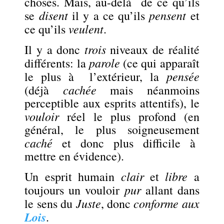
choses. Mais, au-delà de ce qu’ils
disent
pensent
se
il y a ce qu’ils
et
veulent
ce qu’ils
.
trois
Il y a donc
niveaux de réalité
parole
différents: la
(ce qui apparaît
pensée
le plus à l’extérieur, la
cachée
(déjà
mais néanmoins
perceptible aux esprits attentifs), le
vouloir
réel le plus profond (en
général, le plus soigneusement
caché
et donc plus difficile à
mettre en évidence).
clair
libre
Un esprit humain
et
a
pur
toujours un vouloir
allant dans
Juste
conforme aux
le sens du
, donc
Lois
.