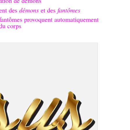
ration de démons
démons
fantômes
nent des
et des
s fantômes provoquent automatiquement
 du corps