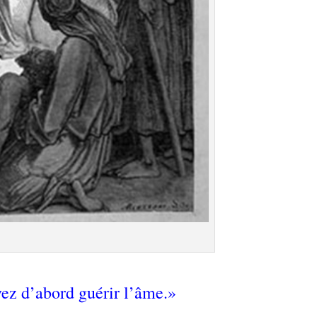
vez d’abord guérir l’âme.»