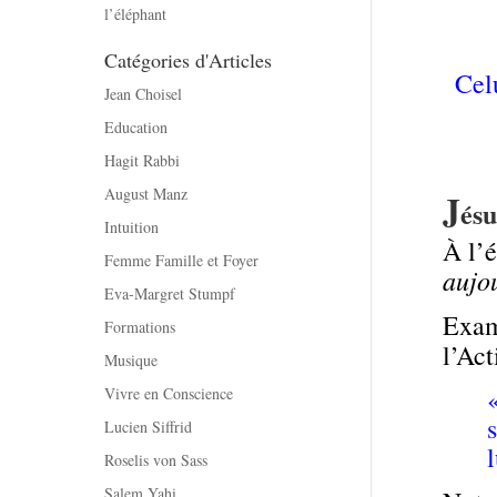
l’éléphant
Catégories d'Articles
Cel
Jean Choisel
Education
Hagit Rabbi
August Manz
J
ésu
Intuition
À l’
Femme Famille et Foyer
aujo
Eva-Margret Stumpf
Exam
Formations
l’Act
Musique
Vivre en Conscience
Lucien Siffrid
l
Roselis von Sass
Salem Yahi