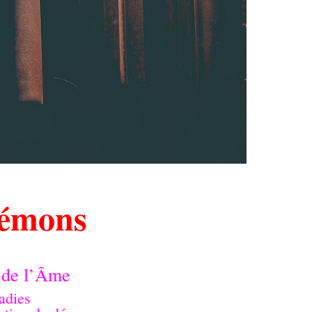
émons
 de l’Âme
adies