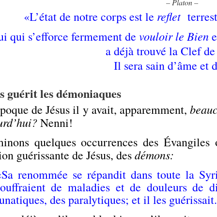
– Platon –
reflet
«L’état de notre corps est le
terrest
vouloir le Bien
ui qui s’efforce fermement de
e
a déjà trouvé la Clef de
Il sera sain d’âme et 
..
.
s guérit les démoniaques
beau
époque de Jésus il y avait, apparemment,
urd’hui?
Nenni!
inons quelques occurrences des Évangiles où
démons:
ion guérissante de Jésus, des
«Sa renommée se répandit dans toute la Syri
souffraient de maladies et de douleurs de d
unatiques, des paralytiques; et il les guérissait