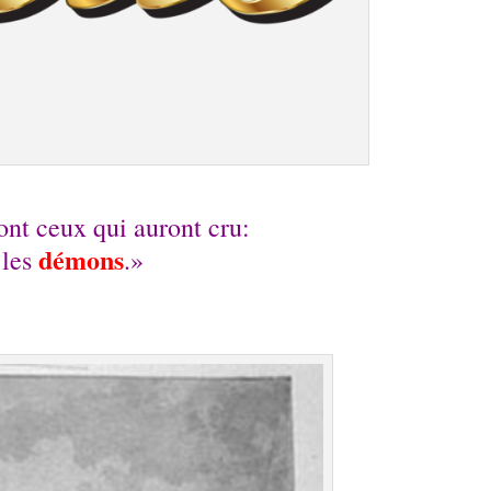
t ceux qui auront cru:
démons
 les
.»