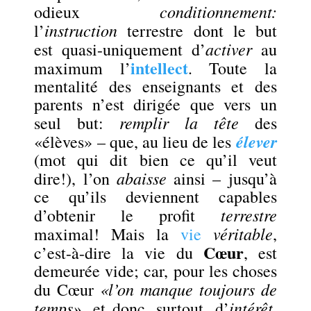
conditionnement:
odieux
instruction
l’
terrestre dont le but
activer
est quasi-uniquement d’
au
intellect
maximum l’
. Toute la
mentalité des enseignants et des
parents n’est dirigée que vers un
remplir la tête
seul but:
des
élever
«élèves» – que, au lieu de les
(mot qui dit bien ce qu’il veut
abaisse
dire!), l’on
ainsi – jusqu’à
ce qu’ils deviennent capables
terrestre
d’obtenir le profit
véritable
maximal! Mais la
vie
,
Cœur
c’est-à-dire la vie du
, est
demeurée vide; car, pour les choses
«l’on manque toujours de
du Cœur
temps»
intérêt
, et donc, surtout, d’
,