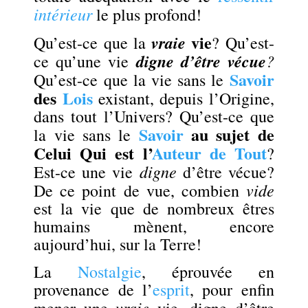
intérieur
le plus profond!
vie
vraie
Qu’est-ce que la
? Qu’est-
digne d’être vécue
?
ce qu’une vie
Savoir
Qu’est-ce que la vie sans le
des
Lois
existant, depuis l’Origine,
dans tout l’Univers? Qu’est-ce que
Savoir
au sujet de
la vie sans le
Celui Qui est l’
Auteur de Tout
?
digne
Est-ce une vie
d’être vécue?
vide
De ce point de vue, combien
est la vie que de nombreux êtres
humains mènent, encore
aujourd’hui, sur la Terre!
La
Nostalgie
, éprouvée en
provenance de l’
esprit
, pour enfin
vraie
mener une
vie, digne d’être