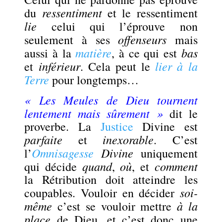
ressentiment
du
et le ressentiment
lie
celui qui l’éprouve non
offenseurs
seulement à ses
mais
matière
bas
aussi à la
, à ce qui est
inférieur
lier à la
et
. Cela peut le
Terre
pour longtemps…
« Les Meules de Dieu tournent
lentement mais sûrement »
dit le
proverbe. La
Justice
Divine est
parfaite
inexorable
et
. C’est
Omnisagesse
Divine
l’
uniquement
quand
où
comment
qui décide
,
, et
la Rétribution doit atteindre les
soi-
coupables. Vouloir en décider
même
à la
c’est se vouloir mettre
place
de Dieu, et c’est donc une