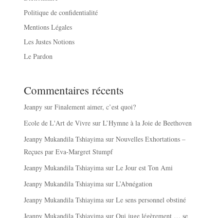
Politique de confidentialité
Mentions Légales
Les Justes Notions
Le Pardon
Commentaires récents
Jeanpy
sur
Finalement aimer, c’est quoi?
Ecole de L'Art de Vivre
sur
L’Hymne à la Joie de Beethoven
Jeanpy Mukandila Tshiayima
sur
Nouvelles Exhortations –
Reçues par Eva-Margret Stumpf
Jeanpy Mukandila Tshiayima
sur
Le Jour est Ton Ami
Jeanpy Mukandila Tshiayima
sur
L’Abnégation
Jeanpy Mukandila Tshiayima
sur
Le sens personnel obstiné
Jeanpy Mukandila Tshiayima
sur
Qui juge légèrement … se