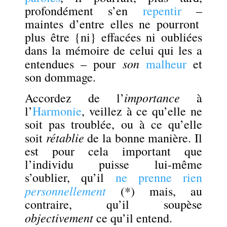
profondément s’en
repentir
–
maintes d’entre elles ne pourront
plus être {ni} effacées ni oubliées
dans la mémoire de celui qui les a
son
entendues – pour
malheur
et
son dommage.
importance
Accordez de l’
à
l’
Harmonie
, veillez à ce qu’elle ne
soit pas troublée, ou à ce qu’elle
rétablie
soit
de la bonne manière. I
l
est
p
our cela
important
que
l’individu puisse
lui-même
s’oublier, qu’il
ne prenne rien
personnellement
(*) mais, au
contraire, qu’il soupèse
objectivement
ce qu’il entend.