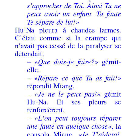
s’approcher de Toi. Ainsi Tu ne
peux avoir un enfant. Ta faute
Te sépare de lui!»
Hu-Na pleura à chaudes larmes.
C’était comme si la crampe qui
n’avait pas cessé de la paralyser se
détendait.
«Que dois-je faire?»
–
gémit-
elle.
«Répare ce que Tu as fait!»
–
répondit Miang.
«Je ne le peux pas!»
–
gémit
Hu-Na. Et ses pleurs se
renforcèrent.
«L‘on peut toujours réparer
–
une faute en quelque chose»
, la
«Je T’aiderai,
consola Miang.