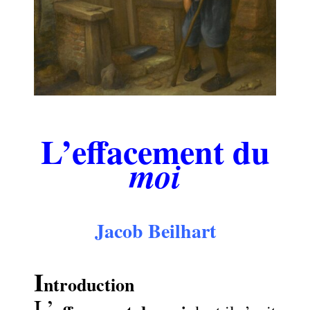
.
L’effacement du
moi
.
Jacob Beilhart
.
I
ntroduction
L’