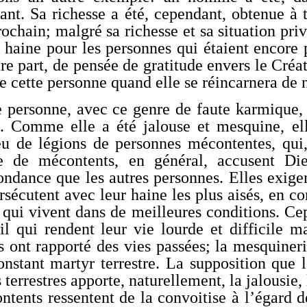
ant. Sa richesse a été, cependant, obtenue à t
ochain; malgré sa richesse et sa situation privi
 haine pour les personnes qui étaient encore p
re part, de pensée de gratitude envers le Créa
e cette personne quand elle se réincarnera de
e personne, avec ce genre de faute karmique, 
e. Comme elle a été jalouse et mesquine, el
eu de légions de personnes mécontentes, qui,
e de mécontents, en général, accusent D
ondance que les autres personnes. Elles exigen
ersécutent avec leur haine les plus aisés, en 
qui vivent dans de meilleures conditions. Cep
ail qui rendent leur vie lourde et difficile 
s ont rapporté des vies passées; la mesquineri
onstant martyr terrestre. La supposition que l
 terrestres apporte, naturellement, la jalousie,
tents ressentent de la convoitise à l’égard d