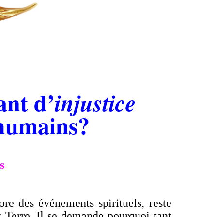
tant
d’
injustice
 humains?
s
ore des événements spirituels, reste
r Terre. Il se demande pourquoi tant