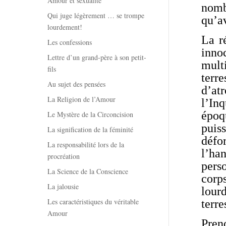
Amour et sexualité
nomb
Qui juge légèrement … se trompe
qu’a
lourdement!
La r
Les confessions
inno
Lettre d’un grand-père à son petit-
mult
fils
terr
Au sujet des pensées
d’at
La Religion de l’Amour
l’In
époq
Le Mystère de la Circoncision
puis
La signification de la féminité
défo
La responsabilité lors de la
l’ha
procréation
perso
La Science de la Conscience
corps
La jalousie
lour
Les caractéristiques du véritable
terre
Amour
Pren