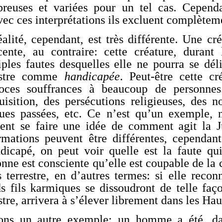
reuses et variées pour un tel cas. Cepend
vec ces interprétations ils excluent complètem
éalité, cependant, est très différente. Une cr
cente, au contraire: cette créature, durant
iples fautes desquelles elle ne pourra se dél
estre comme
handicapée
. Peut-être cette c
roces souffrances à beaucoup de personne
quisition, des persécutions religieuses, des
ues passées, etc. Ce n’est qu’un exemple, n
sent se faire une idée de comment agit la J
rmations peuvent être différentes, cependan
ndicapé, on peut voir quelle est la faute qui
nne est consciente qu’elle est coupable de la 
 terrestre, en d’autres termes: si elle recon
ds fils karmiques se dissoudront de telle faç
stre, arrivera à s’élever librement dans les Ha
ons un autre exemple: un homme a été, dans