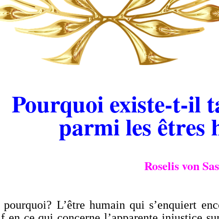
.
Pourquoi existe-t-il 
parmi les êtres
Roselis von Sas
.
, pourquoi? L’être humain qui s’enquiert enc
if en ce qui concerne l’apparente injustice su