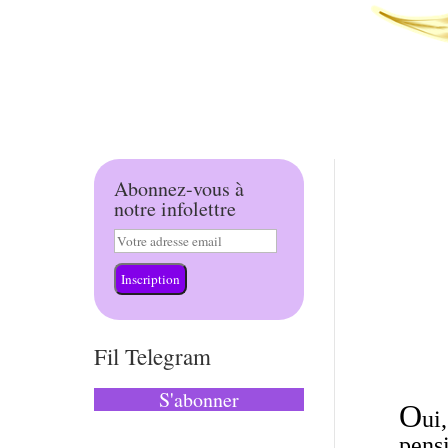
Abonnez-vous à
notre infolettre
Inscription
Fil Telegram
S'abonner
O
ui
pens