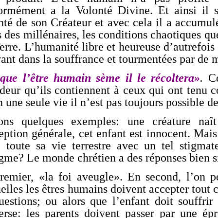
ormément a la Volonté Divine. Et ainsi il s
nté de son Créateur et avec cela il a accumulé
s des millénaires, les conditions chaotiques q
erre. L’humanité libre et heureuse d’autrefois
ant dans la souffrance et tourmentées par de m
que l’être humain sème il le récoltera»
.
Ce
deur qu’ils contiennent à ceux qui ont tenu co
 une seule vie il n’est pas toujours possible de
ons quelques exemples: une créature naî
ption générale, cet enfant est innocent. Mais 
e toute sa vie terrestre avec un tel stigma
igme? Le monde chrétien a des réponses bien s
remier, «la foi aveugle». En second, l’on p
elles les êtres humains doivent accepter tout 
uestions; ou alors que l’enfant doit souffri
verse: les parents doivent passer par une é