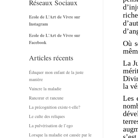
Réseaux Sociaux
d’inj
riche
Ecole de L'Art de Vivre sur
d’au
Instagram
d’an
Ecole de L'Art de Vivre sur
Facebook
Où s
même
Articles récents
La Ju
mérit
Éduquer mon enfant de la juste
Divi
manière
la vé
Vaincre la maladie
Les 
Rancœur et rancune
nomb
La précognition existe-t-elle?
dével
Le culte des reliques
terr
La pulvérisation de l’ego
augme
Lorsque la maladie est causée par le
s’es