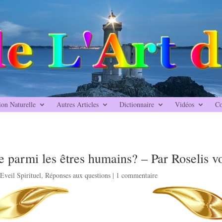
ion Naturelle
Autres Articles
Dictionnaire
Vidéos
Co
ice parmi les êtres humains? – Par Roselis v
,
Eveil Spirituel
,
Réponses aux questions
|
1 commentaire