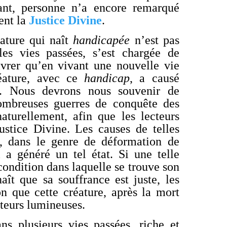
ant, personne n’a encore remarqué
ent la
Justice Divine
.
éature qui naît
handicapée
n’est pas
 les vies passées, s’est chargée de
ivrer qu’en vivant une nouvelle vie
réature, avec ce
handicap
, a causé
s. Nous devrons nous souvenir de
 nombreuses guerres de conquête des
aturellement, afin que les lecteurs
ustice Divine. Les causes de telles
t, dans le genre de déformation de
 a généré un tel état. Si une telle
condition dans laquelle se trouve son
naît que sa souffrance est juste, les
on que cette créature, après la mort
uteurs lumineuses.
 plusieurs vies passées, riche et