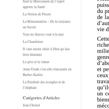
Seul le Mouvement de l’esprit
puiss
apporte la Santé
du pr
La Notion de Pureté
de la
La Réincarnation – De la croyance
d’aut
au Savoir
vie d
Tous les fleuves vont à la mer
Cett
La Chandeleur
rich
Il vaut mieux obéir à Dieu qu’aux
mili
êtres humains
genr
Le prix et la valeur
d’ab
et p
Anne Frank s’est-elle réincarnée en
ceux 
Barbro Karlén
trav
La Parabole des aveugles et de
qu’il
l’éléphant
un c
Catégories d'Articles
biens
mécon
Jean Choisel