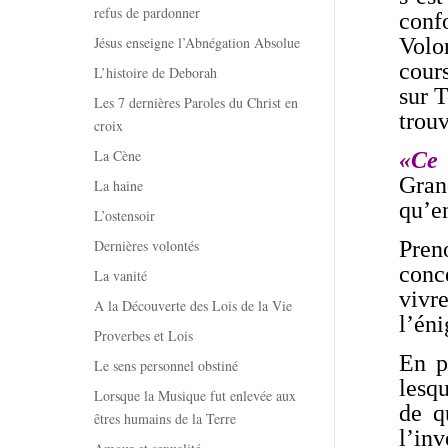
refus de pardonner
conf
Jésus enseigne l’Abnégation Absolue
Volo
cour
L’histoire de Deborah
sur T
Les 7 dernières Paroles du Christ en
trouv
croix
La Cène
«Ce 
Gran
La haine
qu’en
L’ostensoir
Dernières volontés
Pren
conce
La vanité
vivr
A la Découverte des Lois de la Vie
l’én
Proverbes et Lois
En p
Le sens personnel obstiné
lesqu
Lorsque la Musique fut enlevée aux
de q
êtres humains de la Terre
l’in