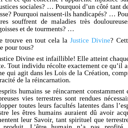
ustices sociales? … Pourquoi d’un côté tant de
sse? Pourquoi naissent-ils handicapés? … Pourq
tres souffrent de maladies très douloureus
goisses et de tourments? …
e trouve en tout cela la
Justice Divine
? Cett
 pour tous?
stice Divine est infaillible! Elle atteint chaq
e. Tout individu récolte exactement ce qu’il a 
ne qui agit dans les Lois de la Création, comp
racité de la réincarnation.
esprits humains se réincarnent constamment d
reuses vies terrestres sont rendues nécessair
opper toutes leurs facultés latentes dans l’e
estre les êtres humains auraient dû avoir acq
ntent leur Savoir, tant spirituel que terrestr
t produit. L’être humain n’a pas profité d