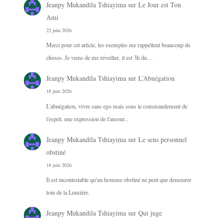
Jeanpy Mukandila Tshiayima
sur
Le Jour est Ton
Ami
22 juin 2026
Merci pour cet article, les exemples me rappellent beaucoup de
choses. Je viens de me réveiller, il est 3h du…
Jeanpy Mukandila Tshiayima
sur
L’Abnégation
18 juin 2026
L'abnégation, vivre sans ego mais sous le commandement de
l'esprit. une expression de l'amour...
Jeanpy Mukandila Tshiayima
sur
Le sens personnel
obstiné
18 juin 2026
Il est incontestable qu'un homme obstiné ne peut que demeurer
loin de la Lumière.
Jeanpy Mukandila Tshiayima
sur
Qui juge