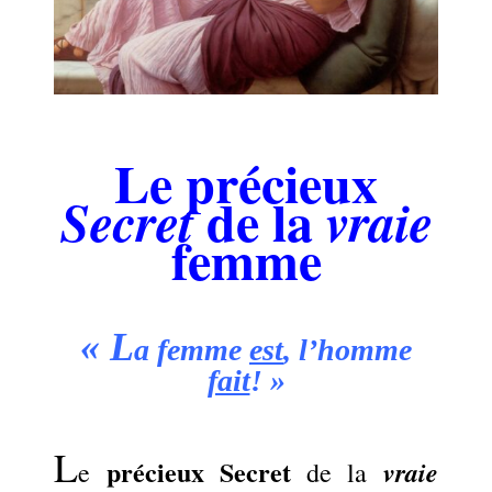
.
Le précieux
de la
Secret
vraie
femme
.
« L
a femme
est
, l’homme
fait
! »
.
L
précieux Secret
vraie
e
de la