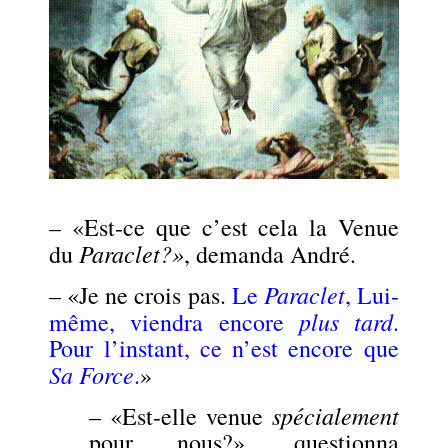
– «Est-ce que c’est cela la Venue
Paraclet
?»
du
, demanda André.
Paraclet
– «Je ne crois pas.
Le
, Lui-
plus tard
même, viendra encore
.
Pour l’instant, ce n’est encore que
Sa Force
.
»
spécialement
– «Est-elle venue
pour nous?», questionna