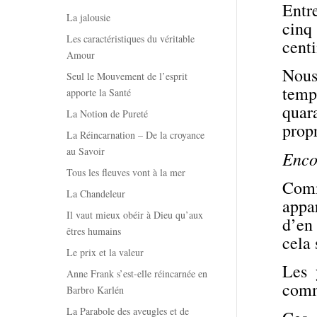
Entre
La jalousie
cinq 
Les caractéristiques du véritable
centi
Amour
Nous 
Seul le Mouvement de l’esprit
temp
apporte la Santé
quara
La Notion de Pureté
propr
La Réincarnation – De la croyance
au Savoir
Encor
Tous les fleuves vont à la mer
Comme
La Chandeleur
appar
Il vaut mieux obéir à Dieu qu’aux
d’en 
êtres humains
cela 
Le prix et la valeur
Les 
Anne Frank s’est-elle réincarnée en
comm
Barbro Karlén
La Parabole des aveugles et de