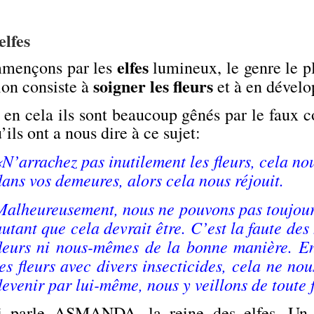
.
elfes
elfes
mençons par les
lumineux, le genre le p
soigner les fleurs
ion consiste à
et à en dévelo
 en cela ils sont beaucoup gênés par le fau
’ils ont a nous dire à ce sujet:
«N’arrachez pas inutilement les fleurs, cela no
dans vos demeures, alors cela nous réjouit.
Malheureusement, nous ne pouvons pas toujours 
autant que cela devrait être. C’est la faute de
fleurs ni nous-mêmes de la bonne manière. E
les fleurs avec divers insecticides, cela ne nou
devenir par lui-même, nous y veillons de toute 
i parle ASMANDA, la reine des elfes. Un 