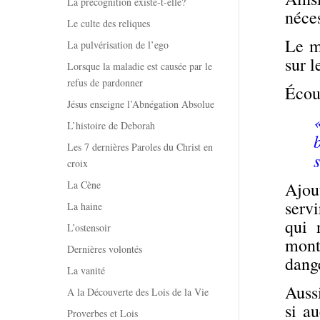
La précognition existe-t-elle?
néces
Le culte des reliques
Le mi
La pulvérisation de l’ego
sur l
Lorsque la maladie est causée par le
refus de pardonner
Écout
Jésus enseigne l’Abnégation Absolue
L’histoire de Deborah
Les 7 dernières Paroles du Christ en
croix
La Cène
Ajou
servi
La haine
qui 
L’ostensoir
mont
Dernières volontés
dang
La vanité
Aussi
A la Découverte des Lois de la Vie
si a
Proverbes et Lois