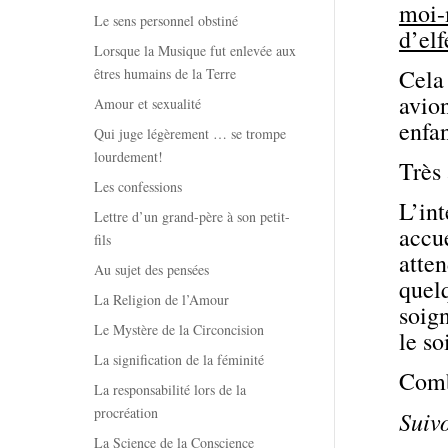
moi-
Le sens personnel obstiné
d’elf
Lorsque la Musique fut enlevée aux
Cela
êtres humains de la Terre
avio
Amour et sexualité
enfan
Qui juge légèrement … se trompe
lourdement!
Très 
Les confessions
L’int
Lettre d’un grand-père à son petit-
accu
fils
atten
Au sujet des pensées
quelq
La Religion de l’Amour
soign
Le Mystère de la Circoncision
le so
La signification de la féminité
Comb
La responsabilité lors de la
procréation
Suivo
La Science de la Conscience