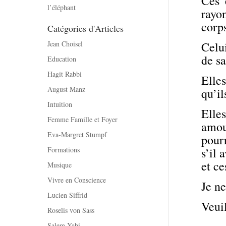
Ces 
l’éléphant
rayo
corps
Catégories d'Articles
Jean Choisel
Celui
de sa
Education
Hagit Rabbi
Elle
August Manz
qu’il
Intuition
Elles
Femme Famille et Foyer
amou
Eva-Margret Stumpf
pourr
Formations
s’il 
et ce
Musique
Vivre en Conscience
Je ne
Lucien Siffrid
Veuil
Roselis von Sass
Salem Yahi