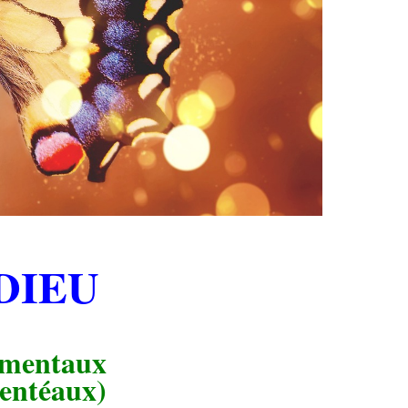
 DIEU
émentaux
entéaux
)