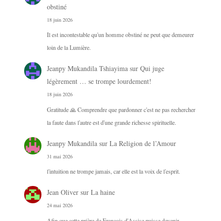
obstiné
18 juin 2026
Il est incontestable qu'un homme obstiné ne peut que demeurer
loin de la Lumière.
Jeanpy Mukandila Tshiayima
sur
Qui juge
légèrement … se trompe lourdement!
18 juin 2026
Gratitude 🙏 Comprendre que pardonner c'est ne pas rechercher
la faute dans l'autre est d'une grande richesse spirituelle.
Jeanpy Mukandila
sur
La Religion de l’Amour
31 mai 2026
l'intuition ne trompe jamais, car elle est la voix de l'esprit.
Jean Oliver
sur
La haine
24 mai 2026
Afin que cette prière de François d'Assise puisse devenir