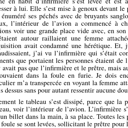
e en habit d’infirmière s’est levée et est al
sser à lui. Elle s’est mise à genoux devant le
a énuméré ses péchés avec de bruyants sangl
ux, l’intérieur de l’avion a commencé à ch
ions voir une grande place vide avec, en son 
étaient autour raillaient une femme attach
quisition avait condamné une hérétique. Et, j
udissaient, j’ai vu l’infirmière qui s’était co
ments que portaient les personnes étaient d
y avait pas que l’infirmière et le prêtre, mais 
rouvaient dans la foule en furie. Je dois enc
iculier m’a transpercée en voyant la femme at
is dessus sans pour autant ressentir aucune dou
ement le tableau s’est dissipé, parce que la 
eau,
voir l’intérieur de l’avion. L’infirmière s’
un billet dans la main, à sa place. Toutes les
 foule se sont levées, sollicitant le prêtre pour