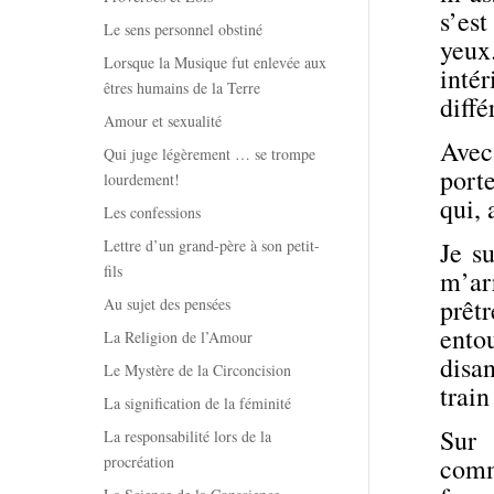
s’est
Le sens personnel obstiné
yeux
Lorsque la Musique fut enlevée aux
inté
êtres humains de la Terre
diffé
Amour et sexualité
Avec 
Qui juge légèrement … se trompe
porte
lourdement!
qui,
Les confessions
Lettre d’un grand-père à son petit-
Je su
fils
m’arr
prêtr
Au sujet des pensées
ento
La Religion de l’Amour
disan
Le Mystère de la Circoncision
trai
La signification de la féminité
Sur 
La responsabilité lors de la
procréation
comm