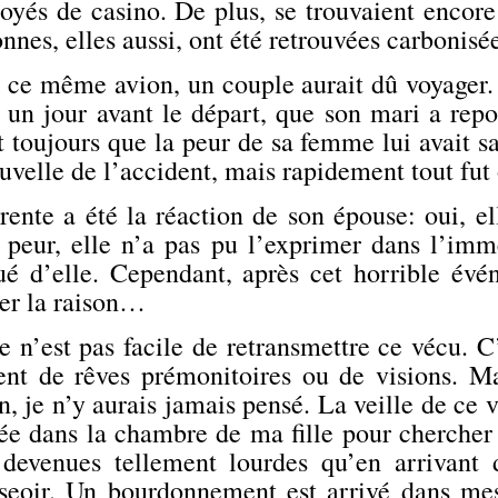
oyés de casino. De plus, se trouvaient encor
nnes, elles aussi, ont été retrouvées carbonisé
 ce même avion, un couple aurait dû voyager.
, un jour avant le départ, que son mari a rep
t toujours que la peur de sa femme lui avait s
uvelle de l’accident, mais rapidement tout fut 
érente a été la réaction de son épouse: oui, e
 peur, elle n’a pas pu l’exprimer dans l’imméd
é d’elle. Cependant, après cet horrible évé
er la raison…
 n’est pas facile de retransmettre ce vécu. C’
ent de rêves prémonitoires ou de visions. 
n, je n’y aurais jamais pensé. La veille de ce v
rée dans la chambre de ma fille pour chercher
 devenues tellement lourdes qu’en arrivant
seoir. Un bourdonnement est arrivé dans mes 