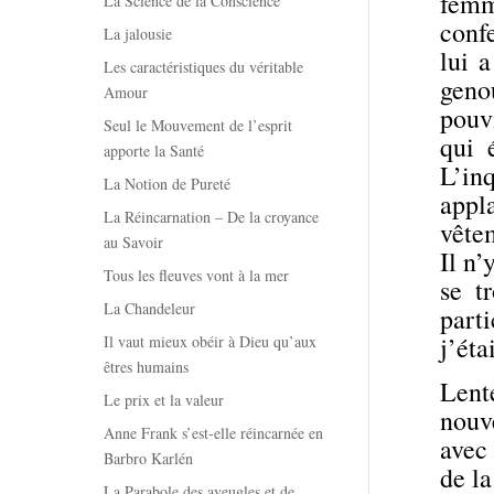
femm
La Science de la Conscience
confe
La jalousie
lui 
Les caractéristiques du véritable
geno
Amour
pouv
Seul le Mouvement de l’esprit
qui 
apporte la Santé
L’in
La Notion de Pureté
appla
La Réincarnation – De la croyance
vête
au Savoir
Il n’
Tous les fleuves vont à la mer
se t
La Chandeleur
part
j’éta
Il vaut mieux obéir à Dieu qu’aux
êtres humains
Lent
Le prix et la valeur
nouv
Anne Frank s’est-elle réincarnée en
avec 
Barbro Karlén
de la
La Parabole des aveugles et de