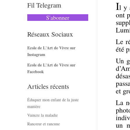
I
Fil Telegram
l y
ont p
S'abonner
suppl
Lumi
Réseaux Sociaux
Le ré
été p
Ecole de L'Art de Vivre sur
Instagram
Un g
Ecole de L'Art de Vivre sur
d’Am
Facebook
désas
passa
Articles récents
et g
Éduquer mon enfant de la juste
La n
manière
phot
Vaincre la maladie
indiv
un m
Rancœur et rancune