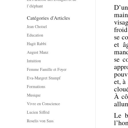
D’un
l’éléphant
main
Catégories d'Articles
visa
Jean Choisel
froid
Education
se co
et â
Hagit Rabbi
manq
August Manz
se c
Intuition
appro
Femme Famille et Foyer
pouvi
Eva-Margret Stumpf
et, à
Formations
cloué
À cô
Musique
allum
Vivre en Conscience
Lucien Siffrid
Le b
Roselis von Sass
l’hom