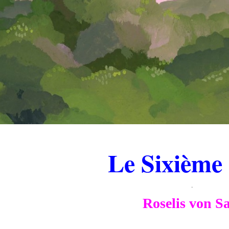
.
Le Sixième
.
Roselis von S
.