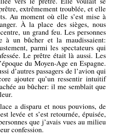
lée vers le prêtre. Elle voulait se
 prêtre, extrêmement troublée, et elle
ots. Au moment où elle s’est mise à
anger. À la place des sièges, nous
centre, un grand feu. Les personnes
ée à un bûcher et la maudissaient:
ustement, parmi les spectateurs qui
nfessée. Le prêtre était là aussi. Les
e l’époque du Moyen-Age en Espagne.
aussi d’autres passagers de l’avion qui
ore ajouter qu’un ressentir intuitif
tachée au bûcher: il me semblait que
leur.
place a disparu et nous pouvions,
de
est levée et s’est retournée, épuisée,
 personnes que j’avais vues au milieu
 leur confession.