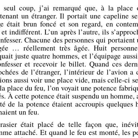
 seul coup, j’ai remarqué que, à la place où
tenant un étranger. Il portait une capeline s
ge était brun foncé et son regard, en contemp
 et indifférent. L’un après l’autre, ils s’appr
nfesser. Chacune des personnes qui portaient u
gée … réellement très âgée. Huit personnes
uait juste quatre hommes, et l’équipage aussi.
onfesser et recevoir le billet. Quand ces der
chées de l’étranger, l’intérieur de l’avion a
d
ons aussi voir une place vide, mais celle-ci s
 la place du feu, l’on voyait une potence fabri
s. À cette potence était suspendu un homme, at
té de la potence étaient accroupis quelques
aient un feu.
rasier était placé de telle façon que, inévi
me attaché. Et quand le feu est monté, les pe