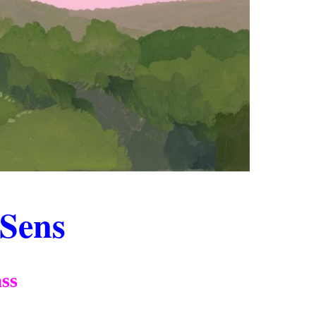
 Sens
ass