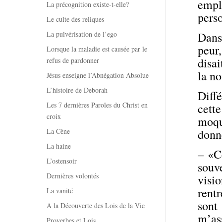
empl
La précognition existe-t-elle?
perso
Le culte des reliques
La pulvérisation de l’ego
Dans
peur
Lorsque la maladie est causée par le
disai
refus de pardonner
la no
Jésus enseigne l’Abnégation Absolue
L’histoire de Deborah
Diff
Les 7 dernières Paroles du Christ en
cette
croix
moqu
La Cène
donn
La haine
– «Ce
L’ostensoir
souv
Dernières volontés
visio
rent
La vanité
sont
A la Découverte des Lois de la Vie
m’as
Proverbes et Lois