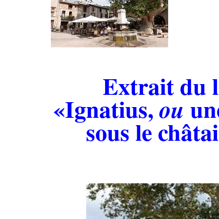
.
Extrait du l
«Ignatius,
un
ou
sous le châtai
.