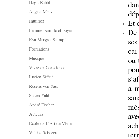
Hagit Rabbi
dan
August Manz
dép
Intuition
Et 
Femme Famille et Foyer
De 
Eva-Margret Stumpf
ses
Formations
car
Musique
ou 
Vivre en Conscience
pou
Lucien Siffrid
s’a
Roselis von Sass
a m
Salem Yahi
san
André Fischer
més
Auteurs
ave
Ecole de L'Art de Vivre
ach
Vidéos Rebecca
ter