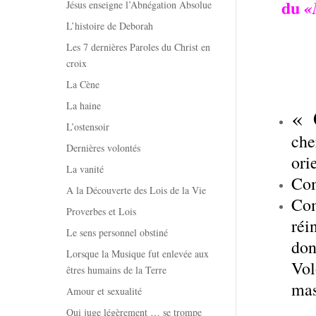
du
«
Jésus enseigne l’Abnégation Absolue
L’histoire de Deborah
Les 7 dernières Paroles du Christ en
croix
La Cène
La haine
« 
L’ostensoir
che
Dernières volontés
ori
La vanité
Co
A la Découverte des Lois de la Vie
Com
Proverbes et Lois
réi
Le sens personnel obstiné
don
Lorsque la Musique fut enlevée aux
Vol
êtres humains de la Terre
mas
Amour et sexualité
Qui juge légèrement … se trompe