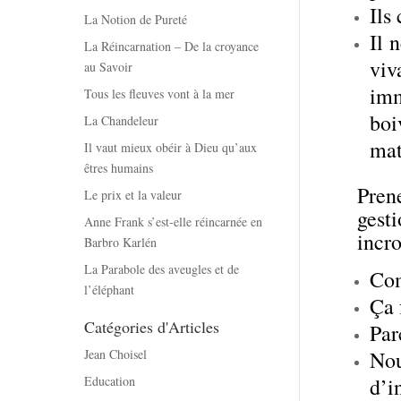
Ils
La Notion de Pureté
Il 
La Réincarnation – De la croyance
viv
au Savoir
imm
Tous les fleuves vont à la mer
boi
La Chandeleur
mat
Il vaut mieux obéir à Dieu qu’aux
êtres humains
Pren
Le prix et la valeur
gest
Anne Frank s’est-elle réincarnée en
incr
Barbro Karlén
La Parabole des aveugles et de
Com
l’éléphant
Ça 
Catégories d'Articles
Par
Jean Choisel
Nou
Education
d’i