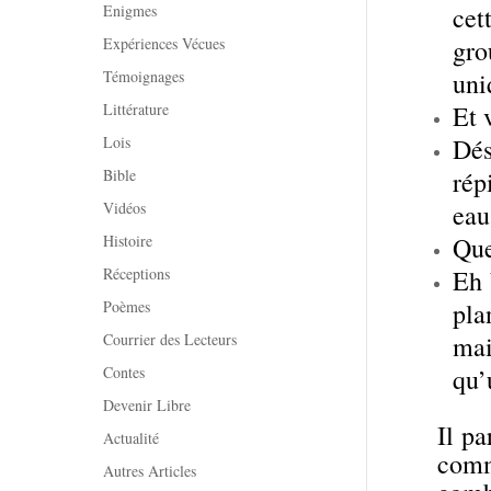
Enigmes
cet
Expériences Vécues
gro
Témoignages
uni
Littérature
Et 
Lois
Dés
Bible
rép
Vidéos
eau
Histoire
Que
Réceptions
Eh 
Poèmes
pla
Courrier des Lecteurs
mai
Contes
qu’
Devenir Libre
Il pa
Actualité
comme
Autres Articles