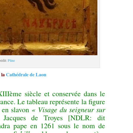
rédit:
Pline
 la
Cathédrale de Laon
XIIIème siècle et conservée dans le
rance. Le tableau représente la figure
« Visage du seigneur sur
n en slavon
r Jacques de Troyes [NDLR: dit
endra pape en 1261 sous le nom de