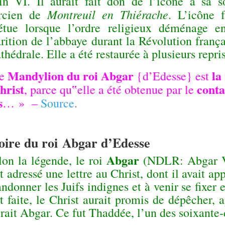
in VI. Il aurait fait don de l’icône à sa
Montreuil en Thiérache
ercien de
. L’icône f
étue lorsque l’ordre religieux déménage 
rition de l’abbaye durant la Révolution frança
thédrale. Elle a été restaurée à plusieurs repr
Mandylion du roi Abgar
la
e
{d’Edesse} est
hrist
conta
, parce qu‟elle a été obtenue par le
s
… »
–
Source
.
oire du roi
Abgar d’Edesse
Abgar
lon la légende, le roi
(NDLR: Abgar V),
t adressé une lettre au Christ, dont il avait app
ndonner les Juifs indignes et à venir se fixer
t faite, le Christ aurait promis de dépêcher,
rait Abgar. Ce fut Thaddée, l’un des soixante