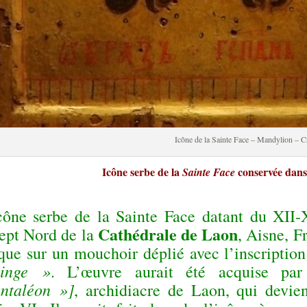
Icône de la Sainte Face – Mandylion – C
Icône serbe de la
conservée dans
Sainte Face
cône serbe de la Sainte Face datant du XII-
Cathédrale de Laon
sept Nord de la
, Aisne, F
ique sur un mouchoir déplié avec l’inscriptio
linge »
. L’œuvre aurait été acquise pa
ntaléon »]
, archidiacre de Laon, qui devi