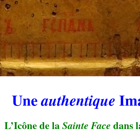
.
Une
Ima
authentique
.
L’Icône de la
dans l
Sainte Face
.