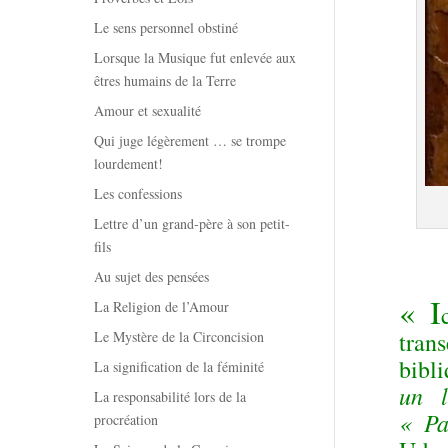
Le sens personnel obstiné
Lorsque la Musique fut enlevée aux
êtres humains de la Terre
Amour et sexualité
Qui juge légèrement … se trompe
lourdement!
Les confessions
Lettre d’un grand-père à son petit-
fils
Au sujet des pensées
« I
La Religion de l’Amour
tran
Le Mystère de la Circoncision
bibl
La signification de la féminité
un 
La responsabilité lors de la
« Pa
procréation