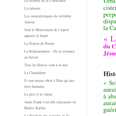
Urba
La Science de la Conscience
cist
La jalousie
perp
Les caractéristiques du véritable
dispa
Amour
la Ca
Seul le Mouvement de l’esprit
« L
apporte la Santé
La Notion de Pureté
du C
Jésu
La Réincarnation – De la croyance
au Savoir
Tous les fleuves vont à la mer
Hist
La Chandeleur
Il vaut mieux obéir à Dieu qu’aux
« Se
êtres humains
aurai
Le prix et la valeur
à aba
aurai
Anne Frank s’est-elle réincarnée en
Barbro Karlén
guéri
La Parabole des aveugles et de