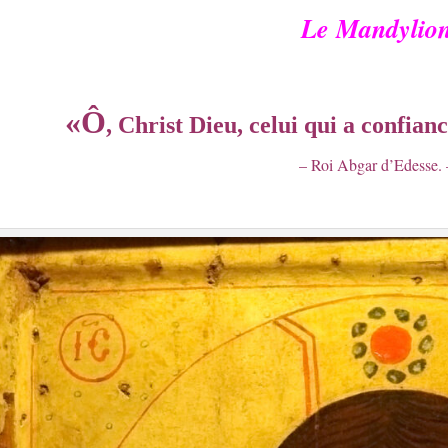
Le Mandylio
.
.
«
Ô
, Christ Dieu, celui qui a confian
– Roi Abgar d’Edesse. 
.