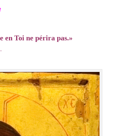
n
ce en Toi ne périra pas
.
»
–