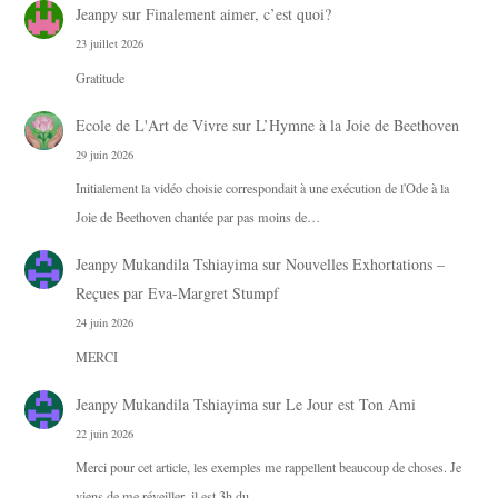
Jeanpy
sur
Finalement aimer, c’est quoi?
23 juillet 2026
Gratitude
Ecole de L'Art de Vivre
sur
L’Hymne à la Joie de Beethoven
29 juin 2026
Initialement la vidéo choisie correspondait à une exécution de l'Ode à la
Joie de Beethoven chantée par pas moins de…
Jeanpy Mukandila Tshiayima
sur
Nouvelles Exhortations –
Reçues par Eva-Margret Stumpf
24 juin 2026
MERCI
Jeanpy Mukandila Tshiayima
sur
Le Jour est Ton Ami
22 juin 2026
Merci pour cet article, les exemples me rappellent beaucoup de choses. Je
viens de me réveiller, il est 3h du…